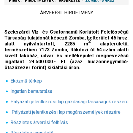
HÍREK
HIRDETMÉNYEK
ÁRVERÉSEK
ZOMBA 46 HRSZ
ÁRVERÉSI HIRDETMÉNY
Szekszárdi Víz- és Csatornamű Korlátolt Felelősségű
Társaság tulajdonát képező Zomba, belterület 46 hrsz.
2
alatt nyilvántartott, 2285 m
alapterületű,
természetben 7173 Zomba, Rákóczi út 64.szám alatti
kivett lakóház, udvar és melléképület megnevezésű
ingatlant 24.500.000.- Ft (azaz huszonnégymillió-
ötszázezer forint) kikiáltási áron.
Eközmű térkép
Ingatlan bemutatása
Pályázati jelentkezési lap gazdasági társaságok részére
Pályázati jelentkezési lap magánszemélyek részére
Részletes árverési felhívás
Részletes ismertető