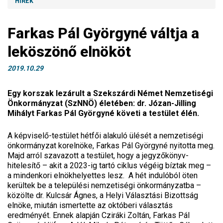
HÍREK
Farkas Pál Györgyné váltja a
leköszönő elnököt
2019.10.29
Egy korszak lezárult a Szekszárdi Német Nemzetiségi
Önkormányzat (SzNNÖ) életében: dr. Józan-Jilling
Mihályt Farkas Pál Györgyné követi a testület élén.
A képviselő-testület hétfői alakuló ülését a nemzetiségi
önkormányzat korelnöke, Farkas Pál Györgyné nyitotta meg.
Majd arról szavazott a testület, hogy a jegyzőkönyv-
hitelesítő – akit a 2023-ig tartó ciklus végéig bíztak meg –
a mindenkori elnökhelyettes lesz. A hét indulóból öten
kerültek be a települési nemzetiségi önkormányzatba –
közölte dr. Kulcsár Ágnes, a Helyi Választási Bizottság
elnöke, miután ismertette az októberi választás
eredményét. Ennek alapján Cziráki Zoltán, Farkas Pál