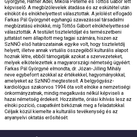
Györgyné, Häfner Adél, Mikola Péterné és Töttős Gábor lett
képviselő. A megbízólevelek átadása és az eskütétel után
elnököt és elnökhelyettest választottak. A jelölést elfogadó
Farkas Pál Györgynét egyhangú szavazással társadalmi
megbízatású elnökké, míg Töttős Gábort elnökhelyettessé
választották. A testület tiszteletdíjat és természetbeni
juttatást nem állapított meg tagjai számára, hiszen az
SzNNÖ első határozatainak egyike volt, hogy tiszteletdíj
helyett, illetve annak virtuális összegéből kulturális alapot
hoznak létre, ebből támogatják azokat a szervezeteket,
melyek elkötelezettek a magyarországi németség ügyéért.
Farkas Pál Györgyné elmondta, dr. Józan-Jilling Mihály
neve egybeforrt azokkal az értékekkel, hagyományokkal,
amelyeket az SzNNÖ megtestesít. A belgyógyász-
kardiológus szakorvos 1994 óta volt elnöke a nemzetiségi
önkormányzatnak, mindig megalkuvás nélkül képviseli a
hazai németség érdekeit. Hozzátette, óriási kihívás lesz az
elnöki pozíció, csapatként birkóznak meg a feladatokkal.
Céljaik közül kiemelte a kulturális tevékenység és az
anyanyelvi oktatás erősítését.