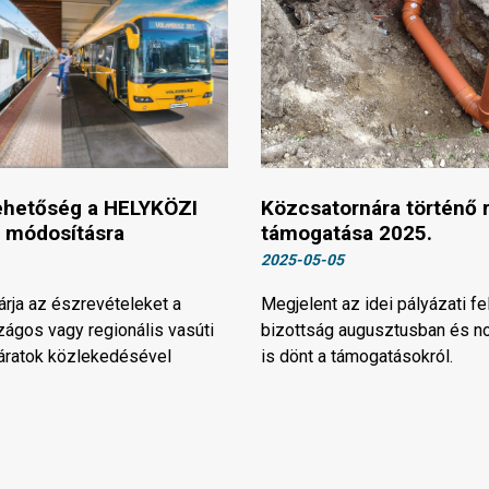
ehetőség a HELYKÖZI
Közcsatornára történő 
 módosításra
támogatása 2025.
2025-05-05
árja az észrevételeket a
Megjelent az idei pályázati fe
szágos vagy regionális vasúti
bizottság augusztusban és 
járatok közlekedésével
is dönt a támogatásokról.