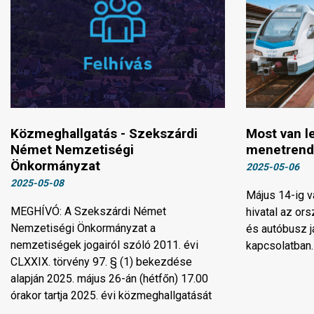
Közmeghallgatás - Szekszárdi
Most van l
Német Nemzetiségi
menetrend
Önkormányzat
2025-05-06
2025-05-08
Május 14-ig v
MEGHÍVÓ: A Szekszárdi Német
hivatal az or
Nemzetiségi Önkormányzat a
és autóbusz 
nemzetiségek jogairól szóló 2011. évi
kapcsolatban.
CLXXIX. törvény 97. § (1) bekezdése
alapján 2025. május 26-án (hétfőn) 17.00
órakor tartja 2025. évi közmeghallgatását