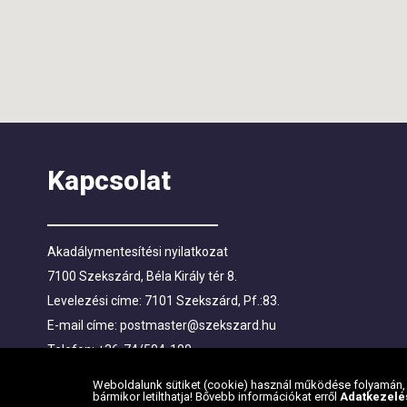
Kapcsolat
Akadálymentesítési nyilatkozat
7100 Szekszárd, Béla Király tér 8.
Levelezési címe: 7101 Szekszárd, Pf.:83.
E-mail címe:
postmaster@szekszard.hu
Telefon: +36-74/504-100
Fax: +36-74/412-719; +36-74/510-251
Weboldalunk sütiket (cookie) használ működése folyamán, h
bármikor letilthatja! Bővebb információkat erről
Adatkezelé