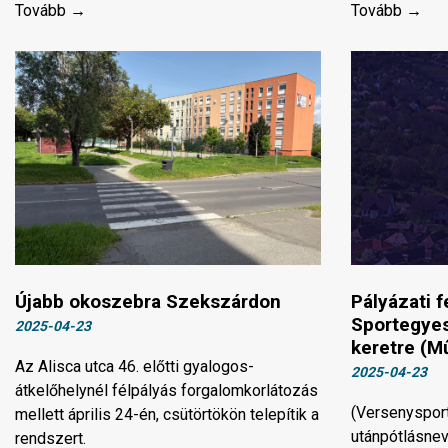
Tovább →
Tovább →
Újabb okoszebra Szekszárdon
Pályázati f
Sportegyes
2025-04-23
keretre (M
Az Alisca utca 46. előtti gyalogos-
2025-04-23
átkelőhelynél félpályás forgalomkorlátozás
(Versenysport
mellett április 24-én, csütörtökön telepítik a
utánpótlásne
rendszert.