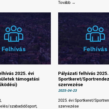
Tovább →
elhívás 2025. évi
Pályázati felhívás 2025.
ületek támogatási
Sportkeret/Sportrende
űködési)
szervezése
2025-04-23
,
2025. évi Sportkeret/Sportr
velés/szabadidősport,
szervezése