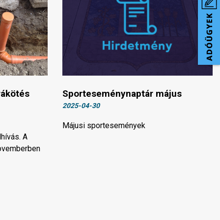
rákötés
Sporteseménynaptár május
2025-04-30
Májusi sportesemények
lhívás. A
novemberben