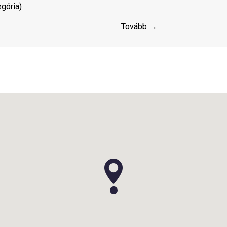
egória)
Tovább →