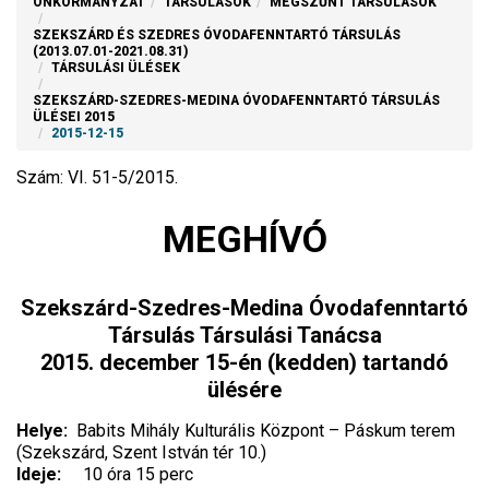
ÖNKORMÁNYZAT
TÁRSULÁSOK
MEGSZŰNT TÁRSULÁSOK
SZEKSZÁRD ÉS SZEDRES ÓVODAFENNTARTÓ TÁRSULÁS
(2013.07.01-2021.08.31)
TÁRSULÁSI ÜLÉSEK
SZEKSZÁRD-SZEDRES-MEDINA ÓVODAFENNTARTÓ TÁRSULÁS
ÜLÉSEI 2015
2015-12-15
Szám: VI. 51-5/2015.
MEGHÍVÓ
Szekszárd-Szedres-Medina Óvodafenntartó
Társulás Társulási Tanácsa
2015. december 15-én (ked
den) tartandó
ülésére
Helye:
Babits Mihály Kulturális Központ – Páskum terem
(Szekszárd, Szent István tér 10.)
Ideje:
10 óra 15 perc