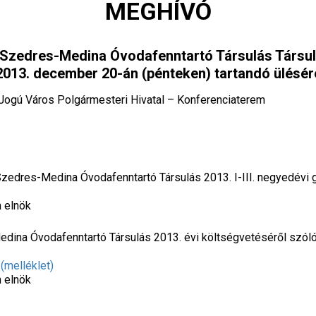
MEGHÍVÓ
Szedres-Medina Óvodafenntartó Társulás Társul
2013. december 20-án (pénteken) tartandó ülésér
ogú Város Polgármesteri Hivatal – Konferenciaterem
zedres-Medina Óvodafenntartó Társulás 2013. I-III. negyedévi 
n elnök
ina Óvodafenntartó Társulás 2013. évi költségvetéséről szóló 
(melléklet)
n elnök