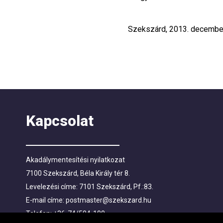
Szekszárd, 2013. decembe
Kapcsolat
Akadálymentesítési nyilatkozat
7100 Szekszárd, Béla Király tér 8.
Levelezési címe: 7101 Szekszárd, Pf.:83.
E-mail címe:
postmaster@szekszard.hu
Telefon: +36-74/504-100