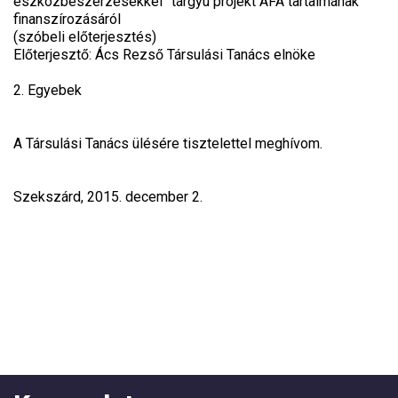
eszközbeszerzésekkel” tárgyú projekt ÁFA tartalmának
finanszírozásáról
(szóbeli előterjesztés)
Előterjesztő: Ács Rezső Társulási Tanács elnöke
2. Egyebek
A Társulási Tanács ülésére tisztelettel meghívom.
Szekszárd, 2015. december 2.