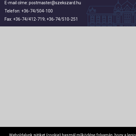
E-mail címe:
postmaster@szekszard.hu
Telefon: +36-74/504-100
Fax: +36-74/412-719; +36-74/510-251
Weboldalunk sütiket (cookie) használ működése folyamán, hogy a legj