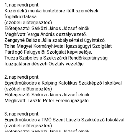
1. napirendi pont:
Közérdekű munka büntetésre ítélt személyek
foglalkoztatása
(szóbeli előterjesztés)
Előterjesztő: Sárközi János József elnök
Meghívott: Varga András osztályvezető,
Zengayné Balázs Júlia szabálysértési ügyintéző,
Tolna Megyei Kormányhivatal Igazságügyi Szolgálat
Pártfogó Felügyelői Szolgálat képviselője,
Trucza Szabolcs a Szekszárdi Rendőrkapitányság
Igazgatásrendészeti Osztály vezetője
2. napirendi pont:
Együttműködés a Kolping Katolikus Szakképző Iskolával
(szóbeli előterjesztés)
Előterjesztő: Sárközi János József elnök
Meghívott: László Péter Ferenc igazgató
3. napirendi pont:
Együttműködés a TMÖ Szent László Szakképző Iskolával
(szóbeli előterjesztés)
Előterjesztő: Sárközi János József elnök