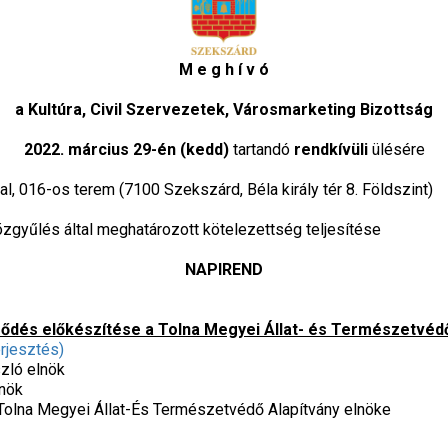
M e g h í v ó
a Kultúra, Civil Szervezetek, Városmarketing Bizottság
2022. március 29-én (kedd)
tartandó
rendkívüli
ülésére
l, 016-os terem (7100 Szekszárd, Béla király tér 8. Földszint)
zgyűlés által meghatározott kötelezettség teljesítése
NAPIREND
ződés előkészítése a Tolna Megyei Állat- és Természetvédő
erjesztés)
zló elnök
lnök
 Tolna Megyei Állat-És Természetvédő Alapítvány elnöke