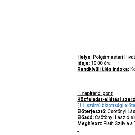
Helye:
Polgármesteri Hivata
Ideje:
10:00 óra
Rendkívüli ülés indoka:
Kö
1. napirendi pont:
Közfeladat-ellátási szer
(11. számú bizottsági előt
Előterjesztő:
Csötönyi Lás
Előadó:
Csötönyi László e
Meghívott:
Fiath Szilvia a