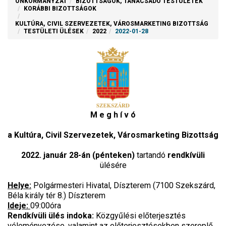
ÖNKORMÁNYZAT
BIZOTTSÁGOK, TANÁCSADÓ TESTÜLETEK
KORÁBBI BIZOTTSÁGOK
KULTÚRA, CIVIL SZERVEZETEK, VÁROSMARKETING BIZOTTSÁG
TESTÜLETI ÜLÉSEK
2022
2022-01-28
M e g h í v ó
a Kultúra, Civil Szervezetek, Városmarketing Bizottság
2022. január 28-án (pénteken)
tartandó
rendkívüli
ülésére
Helye:
Polgármesteri Hivatal, Díszterem (7100 Szekszárd,
Béla király tér 8.) Díszterem
Ideje:
09:00óra
Rendkívüli ülés indoka:
Közgyűlési előterjesztés
véleményezése, valamint az előterjesztésekben szereplő