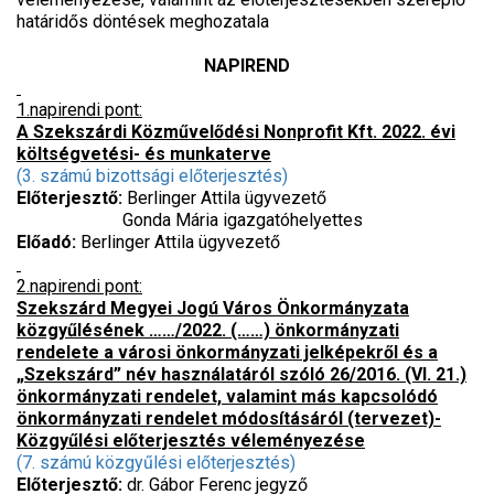
határidős döntések meghozatala
NAPIREND
1.napirendi pont:
A Szekszárdi Közművelődési Nonprofit Kft. 2022. évi
költségvetési- és munkaterve
(3. számú bizottsági előterjesztés)
Előterjesztő:
Berlinger Attila ügyvezető
Gonda Mária igazgatóhelyettes
Előadó:
Berlinger Attila ügyvezető
2.napirendi pont:
Szekszárd Megyei Jogú Város Önkormányzata
közgyűlésének ……/2022. (……) önkormányzati
rendelete a városi önkormányzati jelképekről és a
„Szekszárd” név használatáról szóló 26/2016. (VI. 21.)
önkormányzati rendelet, valamint más kapcsolódó
önkormányzati rendelet módosításáról (tervezet)
-
Közgyűlési előterjesztés véleményezése
(7. számú közgyűlési előterjesztés)
Előterjesztő:
dr. Gábor Ferenc jegyző