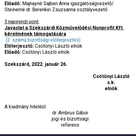
Előadó:
Majnayné Sajben Anna igazgatóságvezető/
Steinerné dr. Berenkei Zsuzsanna osztályvezető
3.napirendi pont:
Javaslat a Szekszárdi Közművelődési Nonprofit Kft.
kérelmének támogatására
(2. számú bizottsági előterjesztés)
Előterjesztő:
Csötönyi László elnök
Előadó:
Csötönyi László elnök
Szekszárd, 2022. január 26.
Csötönyi László
s.k.
elnök
A kiadmány hiteléül:
dr. Ambrus Gábor
jogi és bizottsági
referens