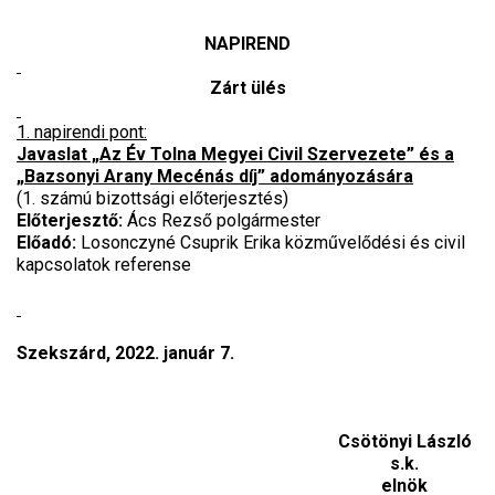
NAPIREND
Zárt ülés
1. napirendi pont:
Javaslat „Az Év Tolna Megyei Civil Szervezete” és a
„Bazsonyi Arany Mecénás díj” adományozására
(1. számú bizottsági előterjesztés)
Előterjesztő:
Ács Rezső polgármester
Előadó:
Losonczyné Csuprik Erika közművelődési és civil
kapcsolatok referense
Szekszárd, 2022. január 7.
Csötönyi László
s.k.
elnök