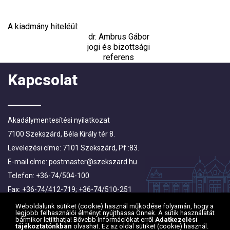
A kiadmány hiteléül:
dr. Ambrus Gábor
jogi és bizottsági
referens
Kapcsolat
Akadálymentesítési nyilatkozat
7100 Szekszárd, Béla Király tér 8.
Levelezési címe: 7101 Szekszárd, Pf.:83.
E-mail címe:
postmaster@szekszard.hu
Telefon: +36-74/504-100
Fax: +36-74/412-719; +36-74/510-251
Weboldalunk sütiket (cookie) használ működése folyamán, hogy a
legjobb felhasználói élményt nyújthassa Önnek. A sütik használatát
bármikor letilthatja! Bővebb információkat erről
Adatkezelési
tájékoztatónkban
olvashat. Ez az oldal sütiket (cookie) használ.