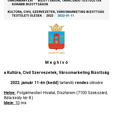
ÖNKORMÁNYZAT
BIZOTTSÁGOK, TANÁCSADÓ TESTÜLETEK
KORÁBBI BIZOTTSÁGOK
KULTÚRA, CIVIL SZERVEZETEK, VÁROSMARKETING BIZOTTSÁG
TESTÜLETI ÜLÉSEK
2022
2022-01-11
M e g h í v ó
a Kultúra, Civil Szervezetek, Városmarketing Bizottság
2022. január 11-én (kedd)
tartandó
rendes
ülésére
Helye:
Polgármesteri Hivatal, Díszterem (7100 Szekszárd,
Béla király tér 8.)
Ideje:
10
óra