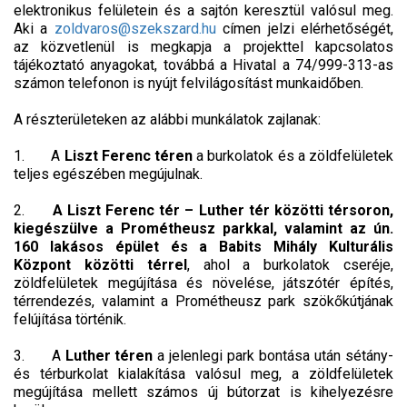
elektronikus felületein és a sajtón keresztül valósul meg.
Aki a
zoldvaros@szekszard.hu
címen jelzi elérhetőségét,
az közvetlenül is megkapja a projekttel kapcsolatos
tájékoztató anyagokat, továbbá a Hivatal a 74/999-313-as
számon telefonon is nyújt felvilágosítást munkaidőben.
A részterületeken az alábbi munkálatok zajlanak:
1. A
Liszt Ferenc téren
a burkolatok és a zöldfelületek
teljes egészében megújulnak.
2.
A Liszt Ferenc tér – Luther tér közötti térsoron,
kiegészülve a Prométheusz parkkal, valamint az ún.
160 lakásos épület és a Babits Mihály Kulturális
Központ közötti térrel
, ahol a burkolatok cseréje,
zöldfelületek megújítása és növelése, játszótér építés,
térrendezés, valamint a Prométheusz park szökőkútjának
felújítása történik.
3. A
Luther téren
a jelenlegi park bontása után sétány-
és térburkolat kialakítása valósul meg, a zöldfelületek
megújítása mellett számos új bútorzat is kihelyezésre