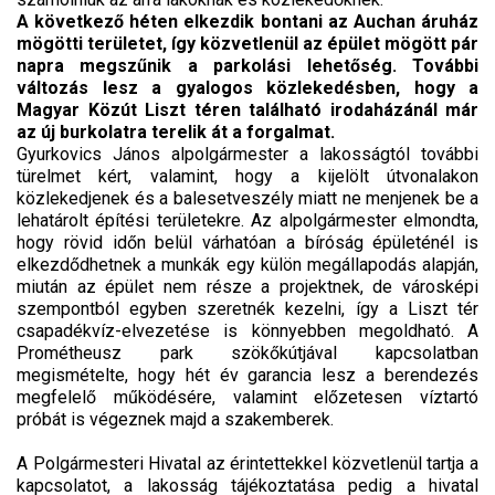
A következő héten elkezdik bontani az Auchan áruház
mögötti területet, így közvetlenül az épület mögött pár
napra megszűnik a parkolási lehetőség. További
változás lesz a gyalogos közlekedésben, hogy a
Magyar Közút Liszt téren található irodaházánál már
az új burkolatra terelik át a forgalmat.
Gyurkovics János alpolgármester a lakosságtól további
türelmet kért, valamint, hogy a kijelölt útvonalakon
közlekedjenek és a balesetveszély miatt ne menjenek be a
lehatárolt építési területekre. Az alpolgármester elmondta,
hogy rövid időn belül várhatóan a bíróság épületénél is
elkezdődhetnek a munkák egy külön megállapodás alapján,
miután az épület nem része a projektnek, de városképi
szempontból egyben szeretnék kezelni, így a Liszt tér
csapadékvíz-elvezetése is könnyebben megoldható. A
Prométheusz park szökőkútjával kapcsolatban
megismételte, hogy hét év garancia lesz a berendezés
megfelelő működésére, valamint előzetesen víztartó
próbát is végeznek majd a szakemberek.
A Polgármesteri Hivatal az érintettekkel közvetlenül tartja a
kapcsolatot, a lakosság tájékoztatása pedig a hivatal