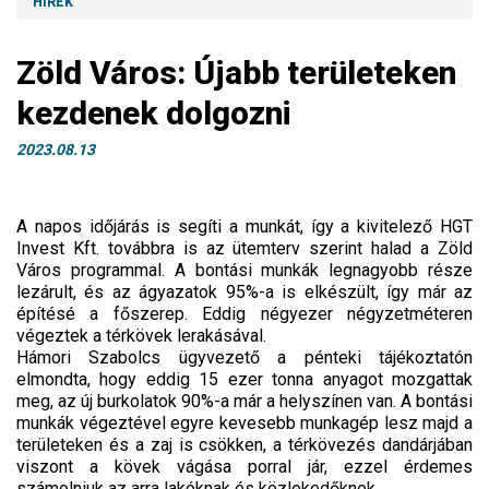
HÍREK
Zöld Város: Újabb területeken
kezdenek dolgozni
2023.08.13
A napos időjárás is segíti a munkát, így a kivitelező HGT
Invest Kft. továbbra is az ütemterv szerint halad a Zöld
Város programmal. A bontási munkák legnagyobb része
lezárult, és az ágyazatok 95%-a is elkészült, így már az
építésé a főszerep. Eddig négyezer négyzetméteren
végeztek a térkövek lerakásával.
Hámori Szabolcs ügyvezető a pénteki tájékoztatón
elmondta, hogy eddig 15 ezer tonna anyagot mozgattak
meg, az új burkolatok 90%-a már a helyszínen van. A bontási
munkák végeztével egyre kevesebb munkagép lesz majd a
területeken és a zaj is csökken, a térkövezés dandárjában
viszont a kövek vágása porral jár, ezzel érdemes
számolniuk az arra lakóknak és közlekedőknek.