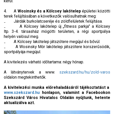
kerül.
4. A
Wosinsky és a Kölcsey lakótelep
épületei közötti
terek felújításában a következők valósulhatnak meg:
₋ Járdák burkolatcseréje és zöldfelületek felújítása.
₋ A Kölcsey lakótelep új „fitness parkja” a Kölcsey
ltp. 3-4. társasház mögötti területen, a régi sportpálya
helyén valósul meg.
₋ A Kölcsey lakótelep játszótere megújul és bővül.
₋ A Wosinsky Mór lakótelep játszótere korszerűsödik,
sportpályája megújul.
A kivitelezés várható időtartama: négy hónap.
A látványtervek a www.
szekszard.hu/hu/zold-varos
oldalon megtekinthetők.
A kivitelezési munka előrehaladásáról tájékoztatást a
www.szekszard.hu
honlapon, valamint a Facebookon
Szekszárd Város Hivatalos Oldalán nyújtunk, hetente
aktualizálva azt.