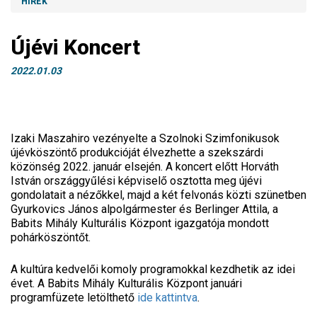
HÍREK
Újévi Koncert
2022.01.03
Izaki Maszahiro vezényelte a Szolnoki Szimfonikusok
újévköszöntő produkcióját élvezhette a szekszárdi
közönség 2022. január elsején. A koncert előtt Horváth
István országgyűlési képviselő osztotta meg újévi
gondolatait a nézőkkel, majd a két felvonás közti szünetben
Gyurkovics János alpolgármester és Berlinger Attila, a
Babits Mihály Kulturális Központ igazgatója mondott
pohárköszöntőt.
A kultúra kedvelői komoly programokkal kezdhetik az idei
évet. A Babits Mihály Kulturális Központ januári
programfüzete letölthető
ide kattintva
.