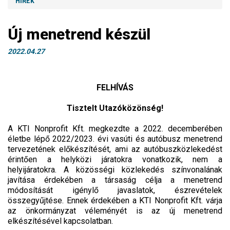
HÍREK
Új menetrend készül
2022.04.27
FELHÍVÁS
Tisztelt Utazóközönség!
A KTI Nonprofit Kft. megkezdte a 2022. decemberében
életbe lépő 2022/2023. évi vasúti és autóbusz menetrend
tervezetének előkészítését, ami az autóbuszközlekedést
érintően a helyközi járatokra vonatkozik, nem a
helyijáratokra. A közösségi közlekedés színvonalának
javítása érdekében a társaság célja a menetrend
módosítását igénylő javaslatok, észrevételek
összegyűjtése. Ennek érdekében a KTI Nonprofit Kft. várja
az önkormányzat véleményét is az új menetrend
elkészítésével kapcsolatban.