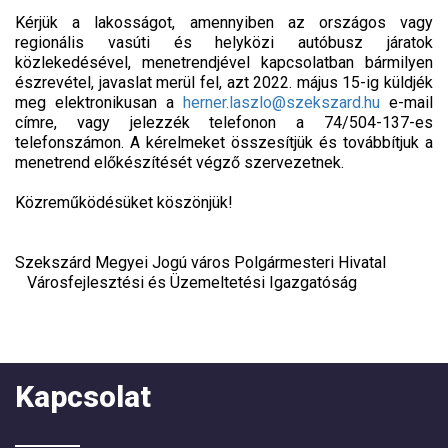
Kérjük a lakosságot, amennyiben az országos vagy
regionális vasúti és helyközi autóbusz járatok
közlekedésével, menetrendjével kapcsolatban bármilyen
észrevétel, javaslat merül fel, azt 2022. május 15-ig küldjék
meg elektronikusan a
herner.laszlo@szekszard.hu
e-mail
címre, vagy jelezzék telefonon a 74/504-137-es
telefonszámon. A kérelmeket összesítjük és továbbítjuk a
menetrend előkészítését végző szervezetnek.
Közreműködésüket köszönjük!
Szekszárd Megyei Jogú város Polgármesteri Hivatal
Városfejlesztési és Üzemeltetési Igazgatóság
Kapcsolat