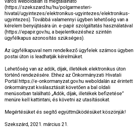
város weboldalán is megtalálható
(https://szekszard.hu/hu/polgarmesteri-
hivatal/ugyintezes/elektronikus-ugyintezes/elektronikus-
ugyintezes). Továbbá valamennyi ügyben lehetőség van a
kérelem benyújtására ún. e-papír szolgáltatás használatával
(https://epapir.gov.hu, a bejelentkezéshez szintén
ügyfélkapus azonosítás szükséges).
Az ügyfélkapuval nem rendelkező ügyfelek számos ügyben
postai úton is leadhatják kérelmüket.
Lehetőség van az adók, díjak, illetékek elektronikus úton
történő rendezésére. Ehhez az Önkormányzati Hivatali
Portál https://e-onkormanyzat.gov.hu weboldalán az érintett
önkormányzat kiválasztását követően a bal oldali
menüsorban található „Adók, díjak, illetékek befizetése”
menüre kell kattintani, és követni az utasításokat.
Megértésüket és segítő együttműködésüket köszönjük!
Szekszárd, 2021. március 21.