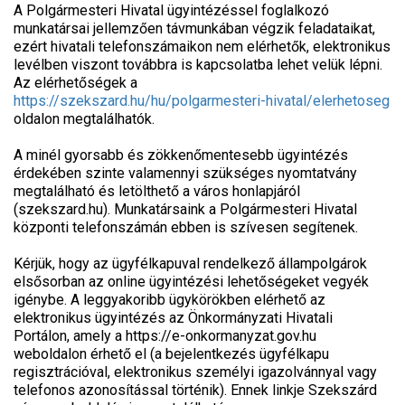
A Polgármesteri Hivatal ügyintézéssel foglalkozó
munkatársai jellemzően távmunkában végzik feladataikat,
ezért hivatali telefonszámaikon nem elérhetők, elektronikus
levélben viszont továbbra is kapcsolatba lehet velük lépni.
Az elérhetőségek a
https://szekszard.hu/hu/polgarmesteri-hivatal/elerhetoseg
oldalon megtalálhatók.
A minél gyorsabb és zökkenőmentesebb ügyintézés
érdekében szinte valamennyi szükséges nyomtatvány
megtalálható és letölthető a város honlapjáról
(szekszard.hu). Munkatársaink a Polgármesteri Hivatal
központi telefonszámán ebben is szívesen segítenek.
Kérjük, hogy az ügyfélkapuval rendelkező állampolgárok
elsősorban az online ügyintézési lehetőségeket vegyék
igénybe. A leggyakoribb ügykörökben elérhető az
elektronikus ügyintézés az Önkormányzati Hivatali
Portálon, amely a https://e-onkormanyzat.gov.hu
weboldalon érhető el (a bejelentkezés ügyfélkapu
regisztrációval, elektronikus személyi igazolvánnyal vagy
telefonos azonosítással történik). Ennek linkje Szekszárd