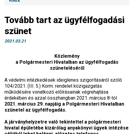
HÍREK
Tovább tart az ügyfélfogadási
szünet
2021.03.21
Közlemény
a Polgármesteri Hivatalban az ügyfélfogadás
szüneteléséről
A védelmi intézkedések ideiglenes szigorításáról szóló
104/2021. (III. 5.) Korm. rendelet közigazgatás
működésére vonatkozó előírásainak végrehajtása
érdekében és azzal összhangban 2021. március 8-tól
2021. március 29. napjáig
a Polgármesteri Hivatalban
szünetel az ügyfélfogadás.
A járványhelyzetre való tekintettel a polgármesteri
hivatal épületébe kizárólag anyakönyvi ügyek intézése
céljából lehet belépni, előzetes telefonos