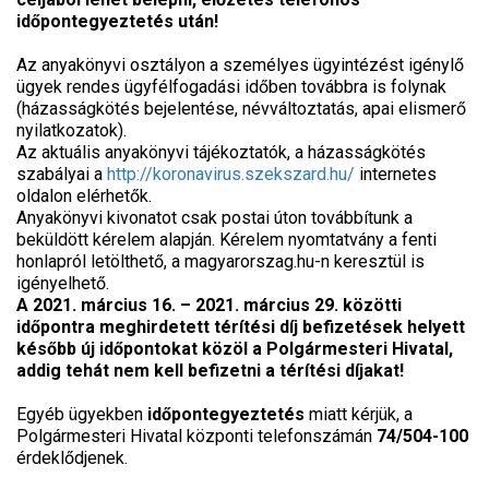
időpontegyeztetés után!
Az anyakönyvi osztályon a személyes ügyintézést igénylő
ügyek rendes ügyfélfogadási időben továbbra is folynak
(házasságkötés bejelentése, névváltoztatás, apai elismerő
nyilatkozatok).
Az aktuális anyakönyvi tájékoztatók, a házasságkötés
szabályai a
http://koronavirus.szekszard.hu/
internetes
oldalon elérhetők.
Anyakönyvi kivonatot csak postai úton továbbítunk a
beküldött kérelem alapján. Kérelem nyomtatvány a fenti
honlapról letölthető, a magyarorszag.hu-n keresztül is
igényelhető.
A 2021. március 16. – 2021. március 29. közötti
időpontra meghirdetett térítési díj befizetések helyett
később új időpontokat közöl a Polgármesteri Hivatal,
addig tehát nem kell befizetni a térítési díjakat!
Egyéb ügyekben
időpontegyeztetés
miatt kérjük, a
Polgármesteri Hivatal központi telefonszámán
74/504-100
érdeklődjenek.