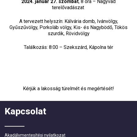
2024. január 27. szombat
, 8 óra – Nagyvad
terelővadászat
A tervezett helyszín: Kálvária domb, Ivánvölgy,
Gyűszűvölgy, Porkoláb völgy, Kis- és Nagybödő, Tökös
szurdik, Rövidvölgy
Találkozás: 8:00 – Szekszárd, Kápolna tér
Kérjük a lakosság türelmét és megértését!
Kapcsolat
Akadálymentesítési nyilatkozat