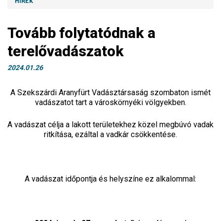
HÍREK
Tovább folytatódnak a
terelővadászatok
2024.01.26
A Szekszárdi Aranyfürt Vadásztársaság szombaton ismét
vadászatot tart a városkörnyéki völgyekben.
A vadászat célja a lakott területekhez közel megbúvó vadak
ritkítása, ezáltal a vadkár csökkentése.
A vadászat időpontja és helyszíne ez alkalommal: