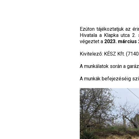
Ezúton tájékoztatjuk az é
Hivatala a Klapka utca 2.
végeztet a
2023. március 24
Kivitelező: KÉSZ Kft. (7140
A munkálatok során a gará
A munkák befejezéséig szív