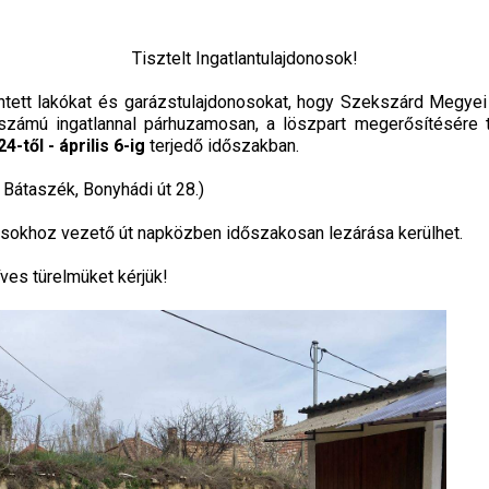
Tisztelt Ingatlantulajdonosok!
rintett lakókat és garázstulajdonosokat, hogy Szekszárd Megye
 számú ingatlannal párhuzamosan, a löszpart megerősítésére t
-től - április 6-ig
terjedő időszakban.
 Bátaszék, Bonyhádi út 28.)
zsokhoz vezető út napközben időszakosan lezárása kerülhet.
es türelmüket kérjük!