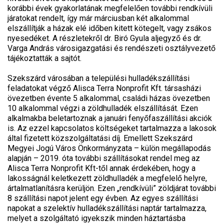
korábbi évek gyakorlatának megfelelően további rendkívüli
járatokat rendelt, így már márciusban két alkalommal
elszállítják a házak elé időben kitett kötegelt, vagy zsákos
nyesedéket. A részletekről dr. Biró Gyula aljegyző és dr.
Varga András városigazgatási és rendészeti osztályvezető
tájékoztatták a sajtót.
Szekszárd városában a települési hulladékszállítási
feladatokat végző Alisca Terra Nonprofit Kft. társasházi
övezetben évente 5 alkalommal, családi házas övezetben
10 alkalommal végzi a zöldhulladék elszállítását. Ezen
alkalmakba beletartoznak a januári fenyőfaszállítási akciók
is. Az ezzel kapcsolatos költségeket tartalmazza a lakosok
által fizetett közszolgáltatási díj. Emellett Szekszárd
Megyei Jogú Város Önkormányzata – külön megállapodás
alapján – 2019. óta további szállításokat rendel meg az
Alisca Terra Nonprofit Kft-től annak érdekében, hogy a
lakosságnál keletkezett zöldhulladék a megfelelő helyre,
ártalmatlanításra kerüljön. Ezen „rendkívüli” zöldjárat további
8 szállítási napot jelent egy évben. Az egyes szállítási
napokat a szelektív hulladékszállítási naptár tartalmazza,
melyet a szolgáltató igyekszik minden háztartásba