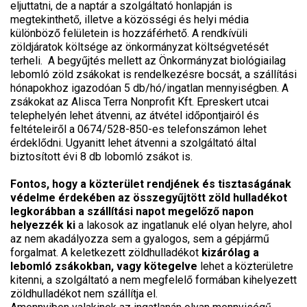
eljuttatni, de a naptár a szolgáltató honlapján is
megtekinthető, illetve a közösségi és helyi média
különböző felületein is hozzáférhető. A rendkívüli
zöldjáratok költsége az önkormányzat költségvetését
terheli. A begyűjtés mellett az Önkormányzat biológiailag
lebomló zöld zsákokat is rendelkezésre bocsát, a szállítási
hónapokhoz igazodóan 5 db/hó/ingatlan mennyiségben. A
zsákokat az Alisca Terra Nonprofit Kft. Epreskert utcai
telephelyén lehet átvenni, az átvétel időpontjairól és
feltételeiről a 0674/528-850-es telefonszámon lehet
érdeklődni. Ugyanitt lehet átvenni a szolgáltató által
biztosított évi 8 db lobomló zsákot is.
Fontos, hogy a közterület rendjének és tisztaságának
védelme érdekében az összegyűjtött zöld hulladékot
legkorábban a szállítási napot megelőző napon
helyezzék ki
a lakosok az ingatlanuk elé olyan helyre, ahol
az nem akadályozza sem a gyalogos, sem a gépjármű
forgalmat. A keletkezett zöldhulladékot
kizárólag a
lebomló zsákokban, vagy kötegelve
lehet a közterületre
kitenni, a szolgáltató a nem megfelelő formában kihelyezett
zöldhulladékot nem szállítja el.