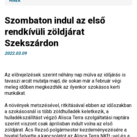
HÍREK
Szombaton indul az első
rendkívüli zöldjárat
Szekszárdon
2022.03.09
Az előrejelzések szerint néhány nap múlva az időjárás is
tavaszi arcát mutatja majd, de sokan már a február végi
meleg időben megkezdték az ilyenkor szokásos kerti
munkákat.
A növények metszésével, ritkításával ebben az időszakban
a szokásosnál is több zöldhulladék keletkezik, a
hulladékszállítást végző Alisca Terra szolgáltatási naptára
szerint viszont csak áprilisban indult volna az első
zöldjárat. Ács Rezső polgármester kezdeményezésére a
hivatal felvette a kapcsolatot az Alisca Terra NKft.-vel és a