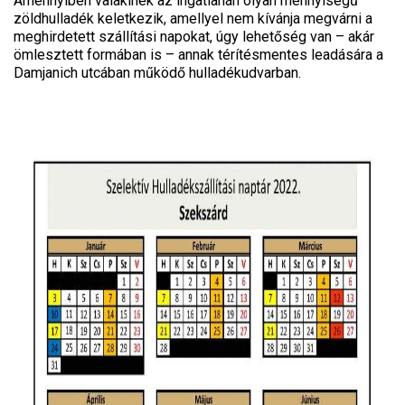
Amennyiben valakinek az ingatlanán olyan mennyiségű
zöldhulladék keletkezik, amellyel nem kívánja megvárni a
meghirdetett szállítási napokat, úgy lehetőség van – akár
ömlesztett formában is – annak térítésmentes leadására a
Damjanich utcában működő hulladékudvarban.