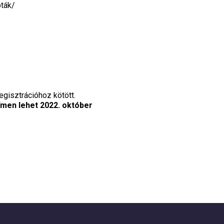
óták/
egisztrációhoz kötött.
men lehet 2022. október