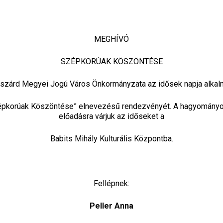
MEGHÍVÓ
SZÉPKORÚAK KÖSZÖNTÉSE
szárd Megyei Jogú Város Önkormányzata az idősek napja alkal
zépkorúak Köszöntése” elnevezésű rendezvényét. A hagyományo
előadásra várjuk az időseket a
Babits Mihály Kulturális Központba.
Fellépnek:
Peller Anna