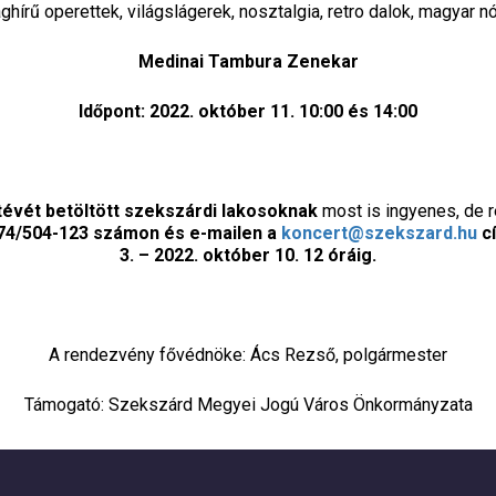
ághírű operettek, világslágerek, nosztalgia, retro dalok, magyar n
Medinai Tambura Zenekar
Időpont: 2022. október 11. 10:00 és 14:00
etévét betöltött szekszárdi lakosoknak
most is ingyenes, de r
 74/504-123 számon és e-mailen a
koncert@szekszard.hu
cí
3. – 2022. október 10. 12 óráig.
A rendezvény fővédnöke: Ács Rezső, polgármester
Támogató: Szekszárd Megyei Jogú Város Önkormányzata