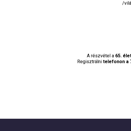
/vil
A részvétel a
65. él
Regisztrálni
telefonon a