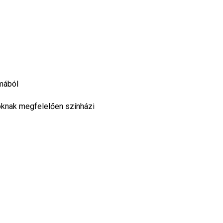
mából
knak megfelelően színházi