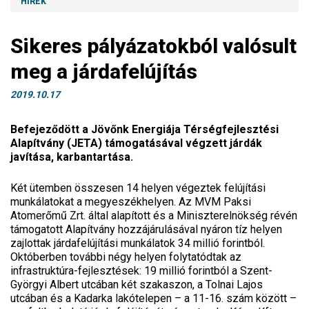
HÍREK
Sikeres pályázatokból valósult
meg a járdafelújítás
2019.10.17
Befejeződött a
Jövőnk Energiája Térségfejlesztési
Alapítvány (JETA) támogatásával végzett járdák
javítása, karbantartása.
Két ütemben összesen 14 helyen végeztek felújítási
munkálatokat a megyeszékhelyen. Az MVM Paksi
Atomerőmű Zrt. által alapított és a Miniszterelnökség révén
támogatott Alapítvány hozzájárulásával nyáron tíz helyen
zajlottak járdafelújítási munkálatok 34 millió forintból.
Októberben további négy helyen folytatódtak az
infrastruktúra-fejlesztések: 19 millió forintból a Szent-
Györgyi Albert utcában két szakaszon, a Tolnai Lajos
utcában és a Kadarka lakótelepen – a 11-16. szám között –