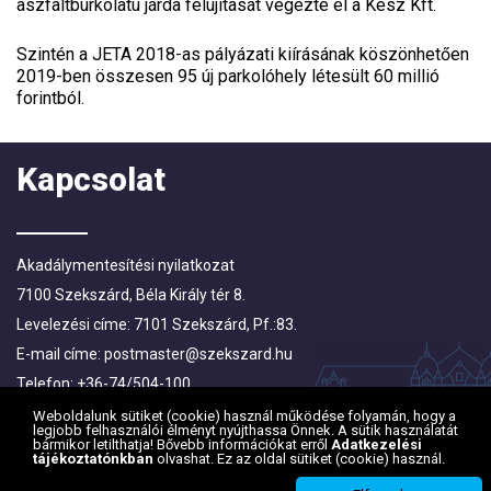
aszfaltburkolatú járda felújítását végezte el a Kész Kft.
Szintén a JETA 2018-as pályázati kiírásának köszönhetően
2019-ben összesen 95 új parkolóhely létesült 60 millió
forintból.
Kapcsolat
Akadálymentesítési nyilatkozat
7100 Szekszárd, Béla Király tér 8.
Levelezési címe: 7101 Szekszárd, Pf.:83.
E-mail címe:
postmaster@szekszard.hu
Telefon: +36-74/504-100
Fax: +36-74/412-719; +36-74/510-251
Weboldalunk sütiket (cookie) használ működése folyamán, hogy a
legjobb felhasználói élményt nyújthassa Önnek. A sütik használatát
bármikor letilthatja! Bővebb információkat erről
Adatkezelési
tájékoztatónkban
olvashat. Ez az oldal sütiket (cookie) használ.