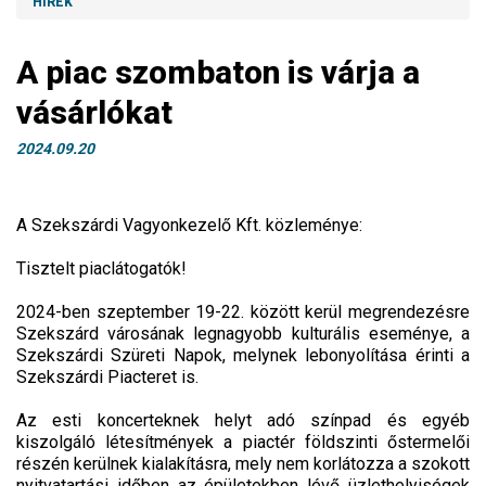
HÍREK
A piac szombaton is várja a
vásárlókat
2024.09.20
A Szekszárdi Vagyonkezelő Kft. közleménye:
Tisztelt piaclátogatók!
2024-ben szeptember 19-22. között kerül megrendezésre
Szekszárd városának legnagyobb kulturális eseménye, a
Szekszárdi Szüreti Napok, melynek lebonyolítása érinti a
Szekszárdi Piacteret is.
Az esti koncerteknek helyt adó színpad és egyéb
kiszolgáló létesítmények a piactér földszinti őstermelői
részén kerülnek kialakításra, mely nem korlátozza a szokott
nyitvatartási időben az épületekben lévő üzlethelyiségek