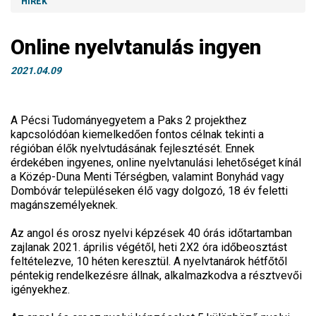
HÍREK
Online nyelvtanulás ingyen
2021.04.09
A Pécsi Tudományegyetem a Paks 2 projekthez
kapcsolódóan kiemelkedően fontos célnak tekinti a
régióban élők nyelvtudásának fejlesztését. Ennek
érdekében ingyenes, online nyelvtanulási lehetőséget kínál
a Közép-Duna Menti Térségben, valamint Bonyhád vagy
Dombóvár településeken élő vagy dolgozó, 18 év feletti
magánszemélyeknek.
Az angol és orosz nyelvi képzések 40 órás időtartamban
zajlanak 2021. április végétől, heti 2X2 óra időbeosztást
feltételezve, 10 héten keresztül. A nyelvtanárok hétfőtől
péntekig rendelkezésre állnak, alkalmazkodva a résztvevői
igényekhez.