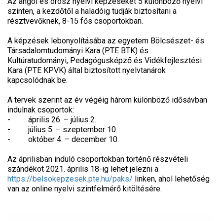
Az angol és orosz nyelvi képzéseket 5 különböző nyelvi
szinten, a kezdőtől a haladóig tudják biztosítani a
résztvevőknek, 8-15 fős csoportokban.
A képzések lebonyolításába az egyetem Bölcsészet- és
Társadalomtudományi Kara (PTE BTK) és
Kultúratudományi, Pedagógusképző és Vidékfejlesztési
Kara (PTE KPVK) által biztosított nyelvtanárok
kapcsolódnak be.
A tervek szerint az év végéig három különböző idősávban
indulnak csoportok:
- április 26. – július 2.
- július 5. – szeptember 10.
- október 4. – december 10.
Az áprilisban induló csoportokban történő részvételi
szándékot 2021. április 18-ig lehet jelezni a
https://belsokepzesek.pte.hu/paks/
linken, ahol lehetőség
van az online nyelvi szintfelmérő kitöltésére.