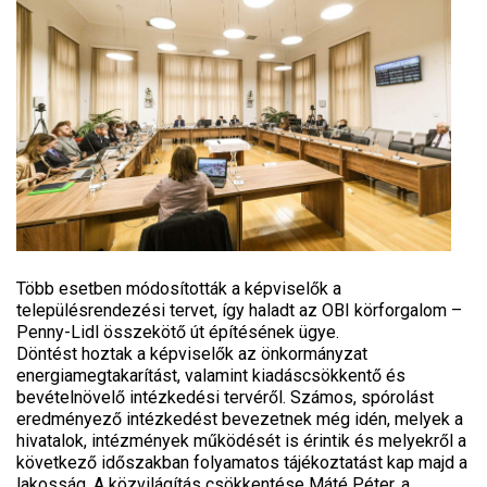
Több esetben módosították a képviselők a
településrendezési tervet, így haladt az OBI körforgalom –
Penny-Lidl összekötő út építésének ügye.
Döntést hoztak a képviselők az önkormányzat
energiamegtakarítást, valamint kiadáscsökkentő és
bevételnövelő intézkedési tervéről. Számos, spórolást
eredményező intézkedést bevezetnek még idén, melyek a
hivatalok, intézmények működését is érintik és melyekről a
következő időszakban folyamatos tájékoztatást kap majd a
lakosság. A közvilágítás csökkentése Máté Péter, a