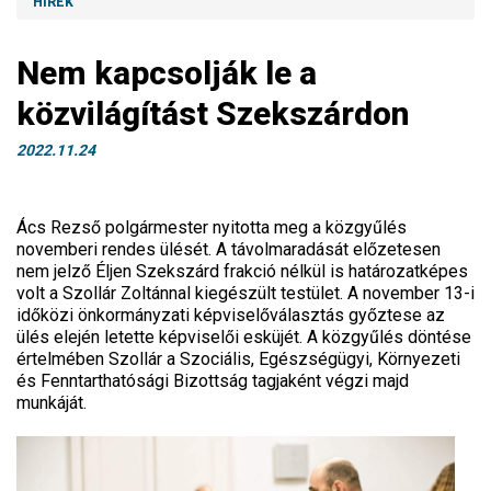
HÍREK
Nem kapcsolják le a
közvilágítást Szekszárdon
2022.11.24
Ács Rezső polgármester nyitotta meg a közgyűlés
novemberi rendes ülését. A távolmaradását előzetesen
nem jelző Éljen Szekszárd frakció nélkül is határozatképes
volt a Szollár Zoltánnal kiegészült testület. A november 13-i
időközi önkormányzati képviselőválasztás győztese az
ülés elején letette képviselői esküjét. A közgyűlés döntése
értelmében Szollár a Szociális, Egészségügyi, Környezeti
és Fenntarthatósági Bizottság tagjaként végzi majd
munkáját.