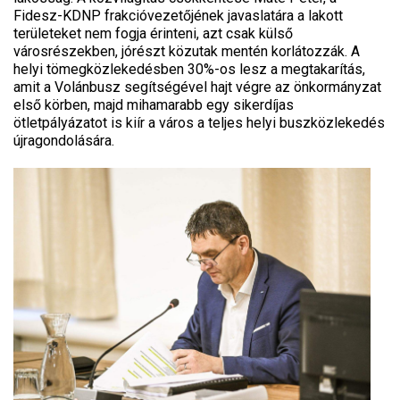
Fidesz-KDNP frakcióvezetőjének javaslatára a lakott
területeket nem fogja érinteni, azt csak külső
városrészekben, jórészt közutak mentén korlátozzák. A
helyi tömegközlekedésben 30%-os lesz a megtakarítás,
amit a Volánbusz segítségével hajt végre az önkormányzat
első körben, majd mihamarabb egy sikerdíjas
ötletpályázatot is kiír a város a teljes helyi buszközlekedés
újragondolására.