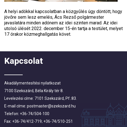
A helyi adókkal kapcsolatban a közgyűlés úgy döntött, hogy
jövőre sem lesz emelés, Ács Rezső polgármester
javaslatára minden adónem az idei szinten marad. Az idei
utolsó ülését 2022. december 15-én tartja a testület, melyet
17 órakor közmeghallgatás követ.
Kapcsolat
Akadálymentesítési nyilatkozat
7100 Szekszárd, Béla Király tér 8.
Levelezési címe: 7101 Szekszárd, Pf.:83.
E-mail címe:
postmaster@szekszard.hu
Telefon: +36-74/504-100
Fax: +36-74/412-719; +36-74/510-251