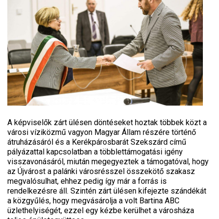
A képviselők zárt ülésen döntéseket hoztak többek közt a
városi víziközmű vagyon Magyar Állam részére történő
átruházásáról és a Kerékpárosbarát Szekszárd című
pályázattal kapcsolatban a többlettámogatási igény
visszavonásáról, miután megegyeztek a támogatóval, hogy
az Újvárost a palánki városrésszel összekötő szakasz
megvalósulhat, ehhez pedig így már a forrás is
rendelkezésre áll. Szintén zárt ülésen kifejezte szándékát
a közgyűlés, hogy megvásárolja a volt Bartina ABC
üzlethelyiségét, ezzel egy kézbe kerülhet a városháza