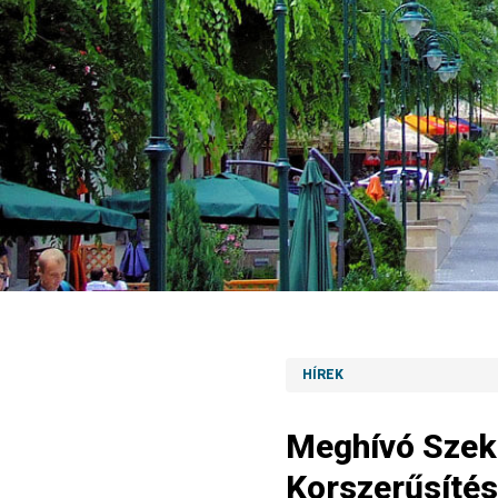
HÍREK
Meghívó Szeks
Korszerűsíté