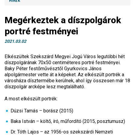
HÍREK
Megérkeztek a díszpolgárok
portré festményei
2021.03.02
Elkészültek Szekszárd Megyei Jogú Város legutóbbi hét
díszpolgárának 70x50 centiméteres portré festményei.
Baky Péter festőművésztől Gyurkovics János
alpolgármester vette át a képeket. Az elkészült portrék a
városháza dísztermébe kerülnek, ahol így összesen már 18
díszpolgár arcképe lesz megtalálható.
A most elkészült portrék:
Dúzsi Tamás – borász (2015)
Baka István – költő, író, műfordító (2015, posztumusz)
Dr. Tóth Lajos – az 1956-os szekszárdi Nemzeti