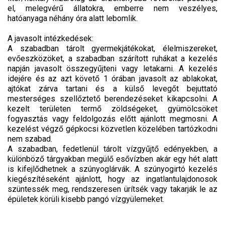
el, melegvérű állatokra, emberre nem veszélyes,
hatóanyaga néhány óra alatt lebomlik.
A javasolt intézkedések:
A szabadban tárolt gyermekjátékokat, élelmiszereket,
evőeszközöket, a szabadban szárított ruhákat a kezelés
napján javasolt összegyűjteni vagy letakarni. A kezelés
idejére és az azt követő 1 órában javasolt az ablakokat,
ajtókat zárva tartani és a külső levegőt bejuttató
mesterséges szellőztető berendezéseket kikapcsolni. A
kezelt területen termő zöldségeket, gyümölcsöket
fogyasztás vagy feldolgozás előtt ajánlott megmosni. A
kezelést végző gépkocsi közvetlen közelében tartózkodni
nem szabad.
A szabadban, fedetlenül tárolt vízgyűjtő edényekben, a
különböző tárgyakban megülő esővízben akár egy hét alatt
is kifejlődhetnek a szúnyoglárvák. A szúnyogirtó kezelés
kiegészítéseként ajánlott, hogy az ingatlantulajdonosok
szüntessék meg, rendszeresen ürítsék vagy takarják le az
épületek körüli kisebb pangó vízgyülemeket.