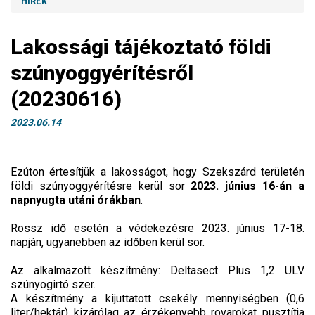
HÍREK
Lakossági tájékoztató földi
szúnyoggyérítésről
(20230616)
2023.06.14
Ezúton értesítjük a lakosságot, hogy Szekszárd területén
földi szúnyoggyérítésre kerül sor
2023. június 16-án a
napnyugta utáni órákban
.
Rossz idő esetén a védekezésre 2023. június 17-18.
napján, ugyanebben az időben kerül sor.
Az alkalmazott készítmény: Deltasect Plus 1,2 ULV
szúnyogirtó szer.
A készítmény a kijuttatott csekély mennyiségben (0,6
liter/hektár) kizárólag az érzékenyebb rovarokat pusztítja