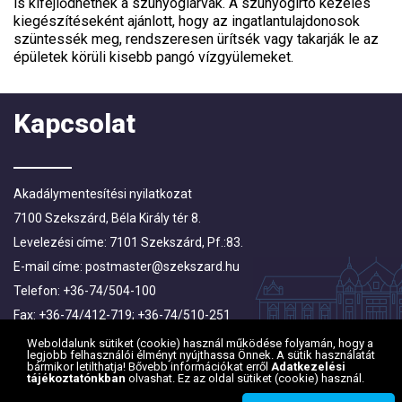
is kifejlődhetnek a szúnyoglárvák. A szúnyogirtó kezelés
kiegészítéseként ajánlott, hogy az ingatlantulajdonosok
szüntessék meg, rendszeresen ürítsék vagy takarják le az
épületek körüli kisebb pangó vízgyülemeket.
Kapcsolat
Akadálymentesítési nyilatkozat
7100 Szekszárd, Béla Király tér 8.
Levelezési címe: 7101 Szekszárd, Pf.:83.
E-mail címe:
postmaster@szekszard.hu
Telefon: +36-74/504-100
Fax: +36-74/412-719; +36-74/510-251
Weboldalunk sütiket (cookie) használ működése folyamán, hogy a
legjobb felhasználói élményt nyújthassa Önnek. A sütik használatát
bármikor letilthatja! Bővebb információkat erről
Adatkezelési
tájékoztatónkban
olvashat. Ez az oldal sütiket (cookie) használ.