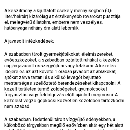
A készítmény a kijuttatott csekély mennyiségben (0,6
liter/hektár) kizárólag az érzékenyebb rovarokat pusztítja
el, melegvérű állatokra, emberre nem veszélyes,
hatóanyaga néhány óra alatt lebomlik.
A javasolt intézkedések:
A szabadban tárolt gyermekjátékokat, élelmiszereket,
evőeszközöket, a szabadban szárított ruhákat a kezelés
napján javasolt összegyűjteni vagy letakarni. A kezelés
idejére és az azt követő 1 órában javasolt az ablakokat,
ajtókat zárva tartani és a külső levegőt bejuttató
mesterséges szellőztető berendezéseket kikapcsolni. A
kezelt területen termő zöldségeket, gyümölcsöket
fogyasztás vagy feldolgozás előtt ajánlott megmosni. A
kezelést végző gépkocsi közvetlen közelében tartózkodni
nem szabad.
A szabadban, fedetlenül tárolt vízgyűjtő edényekben, a
különböző tárgyakban megülő esővízben akár egy hét alatt