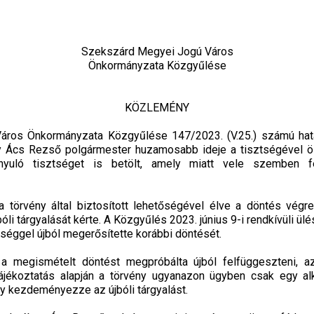
Szekszárd Megyei Jogú Város
Önkormányzata Közgyűlése
KÖZLEMÉNY
ros Önkormányzata Közgyűlése 147/2023. (V.25.) számú hatá
ogy Ács Rezső polgármester huzamosabb ideje a tisztségével 
ányuló tisztséget is betölt, amely miatt vele szemben fe
törvény által biztosított lehetőségével élve a döntés végreh
óli tárgyalását kérte. A Közgyűlés 2023. június 9-i rendkívüli ü
bséggel újból megerősítette korábbi döntését.
a megismételt döntést megpróbálta újból felfüggeszteni, a
tájékoztatás alapján a törvény ugyanazon ügyben csak egy a
y kezdeményezze az újbóli tárgyalást.