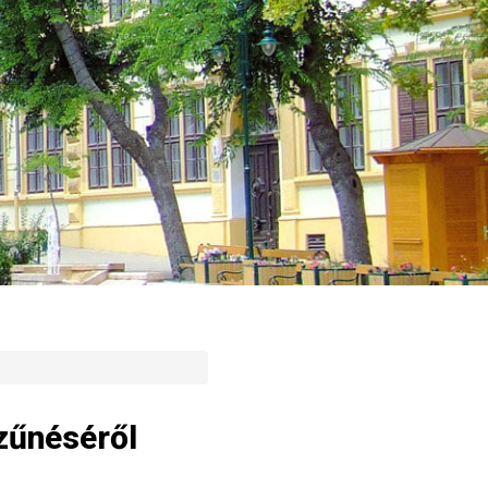
zűnéséről