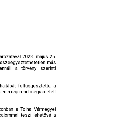
rozatával 2023. május 25.
összeegyeztethetetlen más
nnáll a törvény szerinti
ajtását felfüggesztette, a
lésén a napirend megismételt
zonban a Tolna Vármegyei
lkalommal teszi lehetővé a