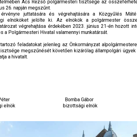
telmében Ács Rezső polgármesteri tisztsége az összeférhete
us 26. napján megszűnt.
k érvényre juttatására és végrehajtására a Közgyűlés M
sági elnököket jelölte ki. Az elnökök a polgármester össz
atározat végrehajtása érdekében 2023. június 21-én hozott int
s a Polgármesteri Hivatal valamennyi munkatársát.
artozó feladatokat jelenleg az Önkormányzat alpolgármestere,
isztsége megszűnését követően kizárólag állampolgári ügyek 
ja a hivatalt.
éter Bomba Gábor
i elnök bizottsági elnö