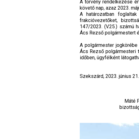
A törvény rendelkezése ér
követő nap, azaz 2023. máj
A határozatban foglalta
frakcióvezetőket, bizott
147/2023. (V.25.) számú h
Ács Rezső polgármestert é
A polgármester jogkörébe t
Ács Rezső polgármesteri t
időben, ügyfélként látogathat
Szekszárd, 2023. június 21.
Máté P
bizottság