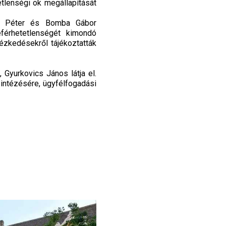
tlenségi ok megállapítását
áté Péter és Bomba Gábor
eférhetetlenségét kimondó
ézkedésekről tájékoztatták
 Gyurkovics János látja el.
intézésére, ügyfélfogadási
k