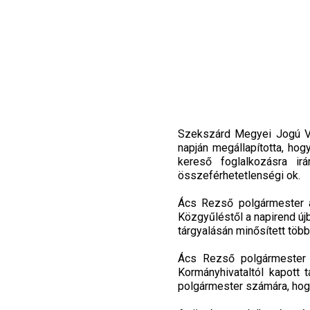
Szekszárd Megyei Jogú Vá
napján megállapította, h
kereső foglalkozásra ir
összeférhetetlenségi ok.
Ács Rezső polgármester a 
Közgyűléstől a napirend újb
tárgyalásán minősített töb
Ács Rezső polgármester 
Kormányhivataltól kapott 
polgármester számára, hog