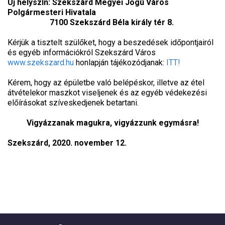
Új helyszín: Szekszárd Megyei Jogú Város
Polgármesteri Hivatala
7100 Szekszárd Béla király tér 8.
Kérjük a tisztelt szülőket, hogy a beszedések időpontjairól
és egyéb információkról Szekszárd Város
www.szekszard.hu
honlapján tájékozódjanak:
ITT!
Kérem, hogy az épületbe való belépéskor, illetve az étel
átvételekor maszkot viseljenek és az egyéb védekezési
előírásokat szíveskedjenek betartani.
Vigyázzanak magukra, vigyázzunk egymásra!
Szekszárd, 2020. november 12.