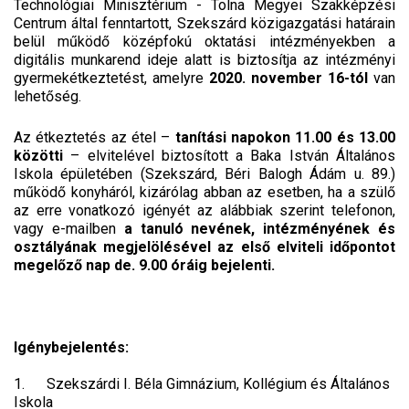
Technológiai Minisztérium - Tolna Megyei Szakképzési
Centrum által fenntartott, Szekszárd közigazgatási határain
belül működő középfokú oktatási intézményekben a
digitális munkarend ideje alatt is biztosítja az intézményi
gyermekétkeztetést, amelyre
2020. november 16-tól
van
lehetőség.
Az étkeztetés az étel –
tanítási napokon 11.00 és 13.00
közötti
– elvitelével biztosított a Baka István Általános
Iskola épületében (Szekszárd, Béri Balogh Ádám u. 89.)
működő konyháról, kizárólag abban az esetben, ha a szülő
az erre vonatkozó igényét az alábbiak szerint telefonon,
vagy e-mailben
a tanuló nevének, intézményének és
osztályának megjelölésével az első elviteli időpontot
megelőző nap de. 9.00 óráig bejelenti.
Igénybejelentés:
1. Szekszárdi I. Béla Gimnázium, Kollégium és Általános
Iskola