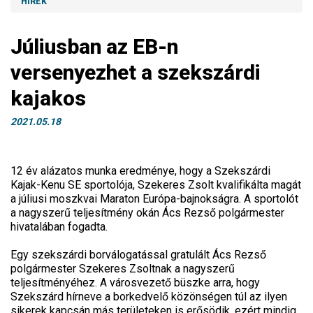
HÍREK
Júliusban az EB-n
versenyezhet a szekszárdi
kajakos
2021.05.18
12 év alázatos munka eredménye, hogy a Szekszárdi
Kajak-Kenu SE sportolója, Szekeres Zsolt kvalifikálta magát
a júliusi moszkvai Maraton Európa-bajnokságra. A sportolót
a nagyszerű teljesítmény okán Ács Rezső polgármester
hivatalában fogadta.
Egy szekszárdi borválogatással gratulált Ács Rezső
polgármester Szekeres Zsoltnak a nagyszerű
teljesítményéhez. A városvezető büszke arra, hogy
Szekszárd hírneve a borkedvelő közönségen túl az ilyen
sikerek kapcsán más területeken is erősödik, ezért mindig