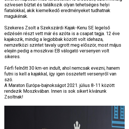
szívesen bíztat és találkozik olyan tehetséges helyi
fiatalokkal, akik kiemelkedő eredményeket tudhatnak
magukénak.
Szekeres Zsolt a Szekszárdi Kajak-Kenu SE legelső
edzésén részt vett már és azóta is a csapat tagja. 12 éve
kajakozik, mindig a legjobbak között volt idehaza,
nemzetközi szintet tavaly ugrott meg először, most május
elején pedig a moszkvai EB válogató versenyen volt
sikeres.
Férfi felnőtt 30 km-en indult, ahol nemcsak evezni, hanem
futni is kell a kajakkal, így igen összetett versenyről van
szó.
A Maraton Európa-bajnokságot 2021. július 8-11 között
rendezik Moszkvában. Innen is sok sikert kívánunk
Zsoltnak!