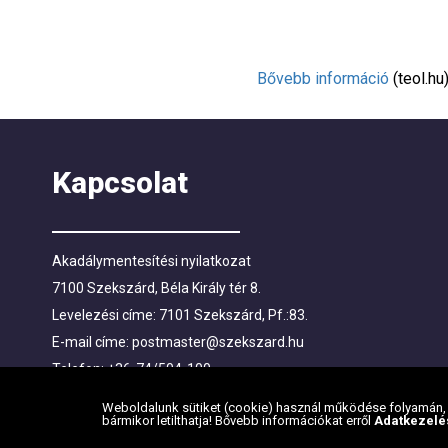
Bővebb információ
(teol.hu).
Kapcsolat
Akadálymentesítési nyilatkozat
7100 Szekszárd, Béla Király tér 8.
Levelezési címe: 7101 Szekszárd, Pf.:83.
E-mail címe:
postmaster@szekszard.hu
Telefon: +36-74/504-100
Fax: +36-74/412-719; +36-74/510-251
Weboldalunk sütiket (cookie) használ működése folyamán, h
bármikor letilthatja! Bővebb információkat erről
Adatkezelé