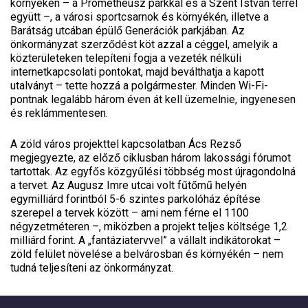
környékén – a Prométheusz parkkal és a Szent István térrel
együtt –, a városi sportcsarnok és környékén, illetve a
Barátság utcában épülő Generációk parkjában. Az
önkormányzat szerződést köt azzal a céggel, amelyik a
közterületeken telepíteni fogja a vezeték nélküli
internetkapcsolati pontokat, majd beválthatja a kapott
utalványt – tette hozzá a polgármester. Minden Wi-Fi-
pontnak legalább három éven át kell üzemelnie, ingyenesen
és reklámmentesen.
A zöld város projekttel kapcsolatban Ács Rezső
megjegyezte, az előző ciklusban három lakossági fórumot
tartottak. Az egyfős közgyűlési többség most újragondolná
a tervet. Az Augusz Imre utcai volt fűtőmű helyén
egymilliárd forintból 5-6 szintes parkolóház építése
szerepel a tervek között – ami nem férne el 1100
négyzetméteren –, miközben a projekt teljes költsége 1,2
milliárd forint. A „fantáziatervvel” a vállalt indikátorokat –
zöld felület növelése a belvárosban és környékén – nem
tudná teljesíteni az önkormányzat.