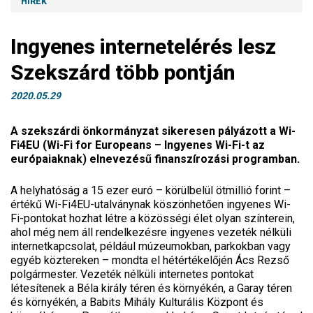
HÍREK
Ingyenes internetelérés lesz
Szekszárd több pontján
2020.05.29
A szekszárdi önkormányzat sikeresen pályázott a Wi-
Fi4EU (Wi-Fi for Europeans – Ingyenes Wi-Fi-t az
európaiaknak) elnevezésű finanszírozási programban.
A helyhatóság a 15 ezer euró – körülbelül ötmillió forint –
értékű Wi-Fi4EU-utalványnak köszönhetően ingyenes Wi-
Fi-pontokat hozhat létre a közösségi élet olyan színterein,
ahol még nem áll rendelkezésre ingyenes vezeték nélküli
internetkapcsolat, például múzeumokban, parkokban vagy
egyéb köztereken – mondta el hétértékelőjén Ács Rezső
polgármester. Vezeték nélküli internetes pontokat
létesítenek a Béla király téren és környékén, a Garay téren
és környékén, a Babits Mihály Kulturális Központ és