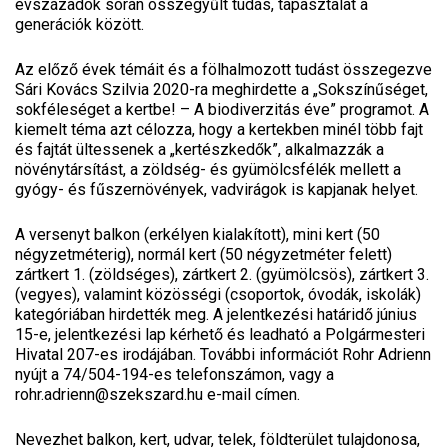
évszázadok során összegyűlt tudás, tapasztalat a
generációk között.
Az előző évek témáit és a fölhalmozott tudást összegezve
Sári Kovács Szilvia 2020-ra meghirdette a „Sokszínűséget,
sokféleséget a kertbe! – A biodiverzitás éve” programot. A
kiemelt téma azt célozza, hogy a kertekben minél több fajt
és fajtát ültessenek a „kertészkedők”, alkalmazzák a
növénytársítást, a zöldség- és gyümölcsfélék mellett a
gyógy- és fűszernövények, vadvirágok is kapjanak helyet.
A versenyt balkon (erkélyen kialakított), mini kert (50
négyzetméterig), normál kert (50 négyzetméter felett)
zártkert 1. (zöldséges), zártkert 2. (gyümölcsös), zártkert 3.
(vegyes), valamint közösségi (csoportok, óvodák, iskolák)
kategóriában hirdették meg. A jelentkezési határidő június
15-e, jelentkezési lap kérhető és leadható a Polgármesteri
Hivatal 207-es irodájában. További információt Rohr Adrienn
nyújt a 74/504-194-es telefonszámon, vagy a
rohr.adrienn@szekszard.hu e-mail címen.
Nevezhet balkon, kert, udvar, telek, földterület tulajdonosa,