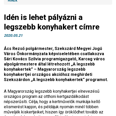
HÍREK
Idén is lehet pályázni a
legszebb konyhakert címre
2020.05.21
Ács Rezső polgármester, Szekszárd Megyei Jogú
Város Önkormányzata képviseletében csatlakozva
Sári Kovács Szilvia programigazgató, Karcag város
alpolgármestere által létrehozott „A legszebb
konyhakertek” – Magyarország legszebb
konyhakertjei országos akcióhoz meghirdeti
Szekszárdon „A legszebb konyhakertek” programot.
A Magyarország legszebb konyhakertjei elnevezésű
országos program az otthoni kertgazdálkodást
népszerűsíti. Célja, hogy a kertművelők munkája kellő
elismerést kapjon, és példájuk nyomán minél többen
műveljék kiskertjeiket, hiszen így öröklődhet tovább az