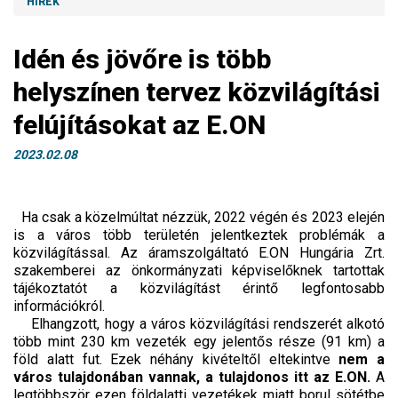
HÍREK
Idén és jövőre is több
helyszínen tervez közvilágítási
felújításokat az E.ON
2023.02.08
Ha csak a közelmúltat nézzük, 2022 végén és 2023 elején
is a város több területén jelentkeztek problémák a
közvilágítással. Az áramszolgáltató E.ON Hungária Zrt.
szakemberei az önkormányzati képviselőknek tartottak
tájékoztatót a közvilágítást érintő legfontosabb
információkról.
Elhangzott, hogy a város közvilágítási rendszerét alkotó
több mint 230 km vezeték egy jelentős része (91 km) a
föld alatt fut. Ezek néhány kivételtől eltekintve
nem a
város tulajdonában vannak, a tulajdonos itt az E.ON.
A
legtöbbször ezen földalatti vezetékek miatt borul sötétbe