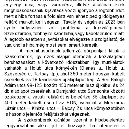
egy-egy utca, vagy városrész, illetve általában ezek
meghibásodásának kijavítása veszi igénybe a legtöbb időt,
mert a hiba forrása a föld alatt van, ehhez pedig időigényes
feltáró munkát kell végezni. Tavaly év végén és 2023-ban
nyolc helyszínen volt probléma a közvilágítással
Szekszárdon, többnyire kábelhiba, vagy kábelsérülés miatt.
A legtöbb esetben a javításokat elvégezte a szolgáltató, de
van, ahol a hiba még most sem ismert, keresik.
A meghibásodások jellemző gócpontjait látják a
szakemberek, így ezek alapján ütemezik a közvilágítási
beruházásaikat a következő időszakban. Így munkálatok
várhatók a Holub utca környékén (Dienes u., Holub u.,
Szövetség u., Tartsay ltp.), ahol 350 méter hosszan kábelt
cserélnek és 18 kandeláber új alaplapot kap. A Béri Balogh
Ádám utca 99-125. között 450 méteren lesz új kábel és 24
db alaplapot cserélnek, a Damjanich utca Samsonite közötti
szakaszon a vasúti felüljárót is beleértve 35 alaplapot és
400 méter kábelt cserél az E.ON, valamint a Mészáros
Lázár utca – Kinizsi utca – Bajcsy Zs. utca környezetében
is hasonló jelentős felújításokat végeznek.
A szakemberek ajánlása szerint a hibabejelentés
leggyorsabban akkor jut el hozzájuk, ha interneten a