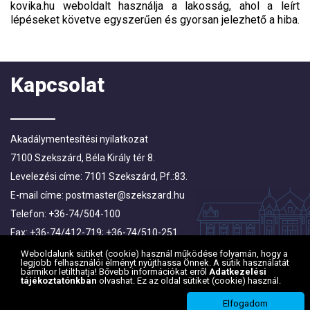
kovika.hu weboldalt használja a lakosság, ahol a leírt
lépéseket követve egyszerűen és gyorsan jelezhető a hiba.
Kapcsolat
Akadálymentesítési nyilatkozat
7100 Szekszárd, Béla Király tér 8.
Levelezési címe: 7101 Szekszárd, Pf.:83.
E-mail címe:
postmaster@szekszard.hu
Telefon: +36-74/504-100
Fax: +36-74/412-719; +36-74/510-251
Weboldalunk sütiket (cookie) használ működése folyamán, hogy a
legjobb felhasználói élményt nyújthassa Önnek. A sütik használatát
bármikor letilthatja! Bővebb információkat erről
Adatkezelési
tájékoztatónkban
olvashat. Ez az oldal sütiket (cookie) használ.
Elfogadom