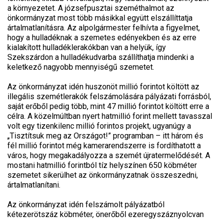
a környezetet. A józsefpusztai szeméthalmot az
önkormányzat most több másikkal együtt elszállíttatja
ártalmatlanításra. Az alpolgármester felhívta a figyelmet,
hogy a hulladéknak a szemetes edényekben és az erre
kialakított hulladéklerakókban van a helyük, így
Szekszárdon a hulladékudvarba szállíthatja mindenki a
keletkező nagyobb mennyiségű szemetet.
Az önkormányzat idén huszonöt millió forintot költött az
illegális szemétlerakók felszámolására pályázati forrásból,
saját erőből pedig több, mint 47 millió forintot költött erre a
célra. A közelmúltban nyert hatmillió forint mellett tavasszal
volt egy tizenkilenc millió forintos projekt, ugyanúgy a
„Tisztítsuk meg az Országot!” programban – itt három és
fél millió forintot még kamerarendszerre is fordíthatott a
város, hogy megakadályozza a szemét újratermelődését. A
mostani hatmillió forintból tíz helyszínen 650 köbméter
szemetet sikerülhet az önkormányzatnak összeszedni,
ártalmatlanítani.
Az önkormányzat idén felszámolt pályázatból
kétezerötszáz köbméter, önerőből ezeregyszáznyolcvan