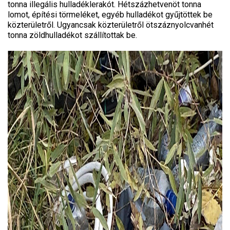
tonna illegális hulladéklerakót. Hétszázhetvenöt tonna
lomot, építési törmeléket, egyéb hulladékot gyűjtöttek be
közterületről. Ugyancsak közterületről ötszáznyolcvanhét
tonna zöldhulladékot szállítottak be.