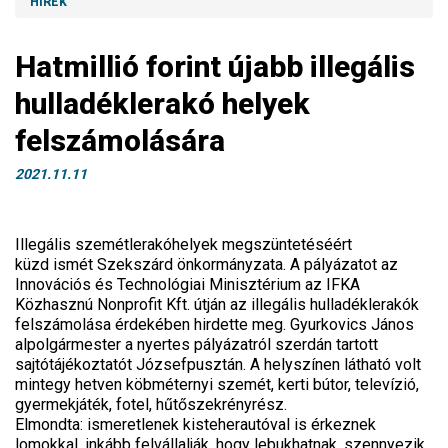
HÍREK
Hatmillió forint újabb illegális
hulladéklerakó helyek
felszámolására
2021.11.11
Illegális szemétlerakóhelyek megszüntetéséért
küzd ismét Szekszárd önkormányzata. A pályázatot az
Innovációs és Technológiai Minisztérium az IFKA
Közhasznú Nonprofit Kft. útján az illegális hulladéklerakók
felszámolása érdekében hirdette meg. Gyurkovics János
alpolgármester a nyertes pályázatról szerdán tartott
sajtótájékoztatót Józsefpusztán. A helyszínen látható volt
mintegy hetven köbméternyi szemét, kerti bútor, televízió,
gyermekjáték, fotel, hűtőszekrényrész.
Elmondta: ismeretlenek kisteherautóval is érkeznek
lomokkal, inkább felvállalják, hogy lebukhatnak, szennyezik