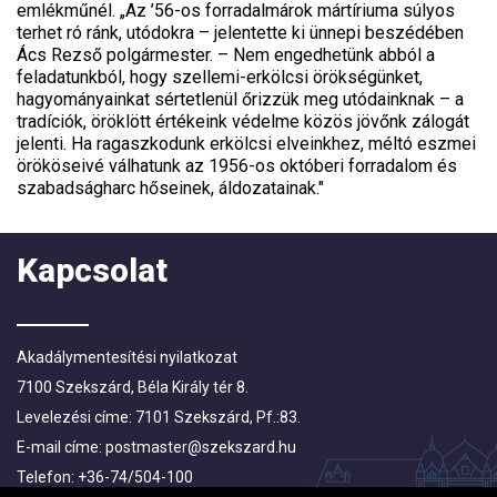
emlékműnél. „Az ’56-os forradalmárok mártíriuma súlyos
terhet ró ránk, utódokra – jelentette ki ünnepi beszédében
Ács Rezső polgármester. – Nem engedhetünk abból a
feladatunkból, hogy szellemi-erkölcsi örökségünket,
hagyományainkat sértetlenül őrizzük meg utódainknak – a
tradíciók, öröklött értékeink védelme közös jövőnk zálogát
jelenti. Ha ragaszkodunk erkölcsi elveinkhez, méltó eszmei
örököseivé válhatunk az 1956-os októberi forradalom és
szabadságharc hőseinek, áldozatainak."
Kapcsolat
Akadálymentesítési nyilatkozat
7100 Szekszárd, Béla Király tér 8.
Levelezési címe: 7101 Szekszárd, Pf.:83.
E-mail címe:
postmaster@szekszard.hu
Telefon: +36-74/504-100