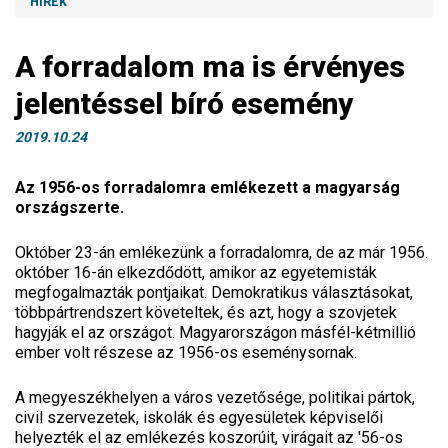
HÍREK
A forradalom ma is érvényes
jelentéssel bíró esemény
2019.10.24
Az 1956-os forradalomra emlékezett a magyarság
országszerte.
Október 23-án emlékezünk a forradalomra, de az már 1956.
október 16-án elkezdődött, amikor az egyetemisták
megfogalmazták pontjaikat. Demokratikus választásokat,
többpártrendszert követeltek, és azt, hogy a szovjetek
hagyják el az országot. Magyarországon másfél-kétmillió
ember volt részese az 1956-os eseménysornak.
A megyeszékhelyen a város vezetősége, politikai pártok,
civil szervezetek, iskolák és egyesületek képviselői
helyezték el az emlékezés koszorúit, virágait az '56-os