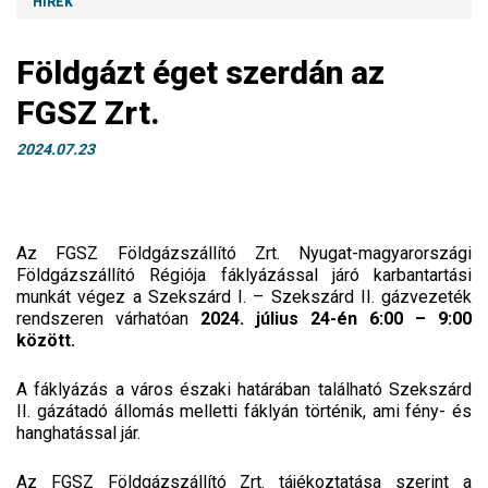
HÍREK
Földgázt éget szerdán az
FGSZ Zrt.
2024.07.23
Az FGSZ Földgázszállító Zrt. Nyugat-magyarországi
Földgázszállító Régiója fáklyázással járó karbantartási
munkát végez a Szekszárd I. – Szekszárd II. gázvezeték
rendszeren várhatóan
2024. július 24-én 6:00 – 9:00
között.
A fáklyázás a város északi határában található Szekszárd
II. gázátadó állomás melletti fáklyán történik, ami fény- és
hanghatással jár.
Az FGSZ Földgázszállító Zrt. tájékoztatása szerint a