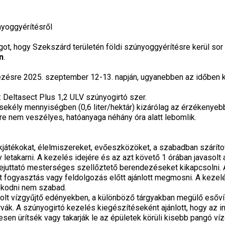
nyoggyérítésről
ágot, hogy Szekszárd területén földi szúnyoggyérítésre kerül sor
n
.
zésre 2025. szeptember 12-13. napján, ugyanebben az időben ke
 Deltasect Plus 1,2 ULV szúnyogirtó szer.
csekély mennyiségben (0,6 liter/hektár) kizárólag az érzékenyebb 
re nem veszélyes, hatóanyaga néhány óra alatt lebomlik.
játékokat, élelmiszereket, evőeszközöket, a szabadban szárítot
 letakarni. A kezelés idejére és az azt követő 1 órában javasolt 
 bejuttató mesterséges szellőztető berendezéseket kikapcsolni. 
 fogyasztás vagy feldolgozás előtt ajánlott megmosni. A keze
zkodni nem szabad.
rolt vízgyűjtő edényekben, a különböző tárgyakban megülő esővíz
vák. A szúnyogirtó kezelés kiegészítéseként ajánlott, hogy az i
en ürítsék vagy takarják le az épületek körüli kisebb pangó ví