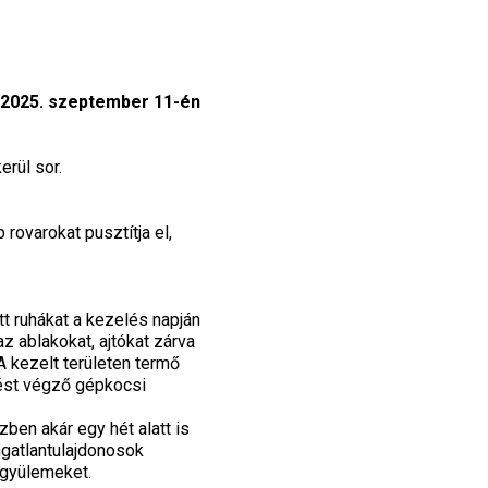
2025. szeptember 11-én
rül sor.
rovarokat pusztítja el,
t ruhákat a kezelés napján
az ablakokat, ajtókat zárva
A kezelt területen termő
lést végző gépkocsi
ben akár egy hét alatt is
ngatlantulajdonosok
zgyülemeket.