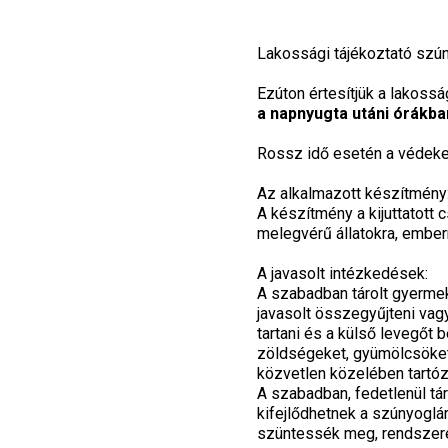
Lakossági tájékoztató szú
Ezúton értesítjük a lakoss
a napnyugta utáni órákba
Rossz idő esetén a védeke
Az alkalmazott készítmény:
A készítmény a kijuttatott 
melegvérű állatokra, ember
A javasolt intézkedések:
A szabadban tárolt gyermek
javasolt összegyűjteni vagy
tartani és a külső levegőt
zöldségeket, gyümölcsöket
közvetlen közelében tartó
A szabadban, fedetlenül tá
kifejlődhetnek a szúnyoglár
szüntessék meg, rendszeres