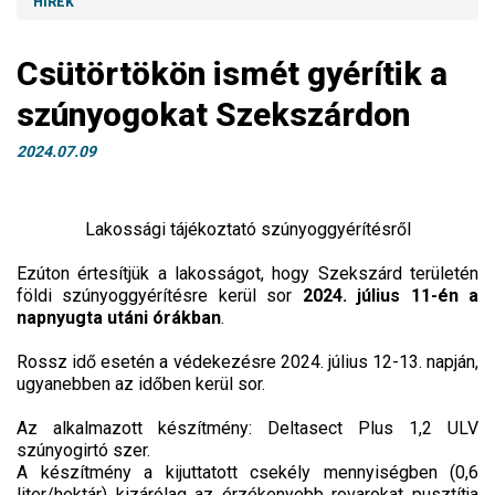
HÍREK
Csütörtökön ismét gyérítik a
szúnyogokat Szekszárdon
2024.07.09
Lakossági tájékoztató szúnyoggyérítésről
Ezúton értesítjük a lakosságot, hogy Szekszárd területén
földi szúnyoggyérítésre kerül sor
2024. július 11-én a
napnyugta utáni órákban
.
Rossz idő esetén a védekezésre 2024. július 12-13. napján,
ugyanebben az időben kerül sor.
Az alkalmazott készítmény: Deltasect Plus 1,2 ULV
szúnyogirtó szer.
A készítmény a kijuttatott csekély mennyiségben (0,6
liter/hektár) kizárólag az érzékenyebb rovarokat pusztítja