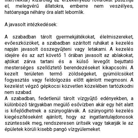
el, melegvérű állatokra, emberre nem veszélyes,
hatóanyaga néhány óra alatt lebomlik.
A javasolt intézkedések:
A szabadban tárolt gyermekjátékokat, élelmiszereket,
evőeszközöket, a szabadban szárított ruhákat a kezelés
napján javasolt összegyűjteni vagy letakarni. A kezelés
idejére és az azt követő 1 órában javasolt az ablakokat,
ajtókat zárva tartani és a külső levegőt bejuttató
mesterséges szellőztető berendezéseket kikapcsolni. A
kezelt területen termő zöldségeket, gyümölcsöket
fogyasztás vagy feldolgozás előtt ajánlott megmosni. A
kezelést végző gépkocsi közvetlen közelében tartózkodni
nem szabad.
A szabadban, fedetlenül tárolt vízgyűjtő edényekben, a
különböző tárgyakban megülő esővízben akár egy hét alatt
is kifejlődhetnek a szúnyoglárvák. A szúnyogirtó kezelés
kiegészítéseként ajánlott, hogy az ingatlantulajdonosok
szüntessék meg, rendszeresen ürítsék vagy takarják le az
épületek körüli kisebb pangó vízgyülemeket.