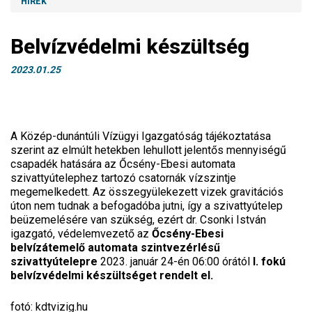
HÍREK
Belvízvédelmi készültség
2023.01.25
A Közép-dunántúli Vízügyi Igazgatóság tájékoztatása
szerint az elmúlt hetekben lehullott jelentős mennyiségű
csapadék hatására az Őcsény-Ebesi automata
szivattyútelephez tartozó csatornák vízszintje
megemelkedett. Az összegyülekezett vizek gravitációs
úton nem tudnak a befogadóba jutni, így a szivattyútelep
beüzemelésére van szükség, ezért dr. Csonki István
igazgató, védelemvezető az
Őcsény-Ebesi
belvízátemelő automata szintvezérlésű
szivattyútelepre
2023. január 24-én 06:00 órától
I. fokú
belvízvédelmi készültséget rendelt el.
fotó: kdtvizig.hu