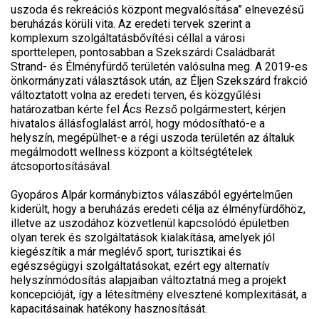
uszoda és rekreációs központ megvalósítása” elnevezésű
beruházás körüli vita. Az eredeti tervek szerint a
komplexum szolgáltatásbővítési céllal a városi
sporttelepen, pontosabban a Szekszárdi Családbarát
Strand- és Élményfürdő területén valósulna meg. A 2019-es
önkormányzati választások után, az Éljen Szekszárd frakció
változtatott volna az eredeti terven, és közgyűlési
határozatban kérte fel Ács Rezső polgármestert, kérjen
hivatalos állásfoglalást arról, hogy módosítható-e a
helyszín, megépülhet-e a régi uszoda területén az általuk
megálmodott wellness központ a költségtételek
átcsoportosításával.
Gyopáros Alpár kormánybiztos válaszából egyértelműen
kiderült, hogy a beruházás eredeti célja az élményfürdőhöz,
illetve az uszodához közvetlenül kapcsolódó épületben
olyan terek és szolgáltatások kialakítása, amelyek jól
kiegészítik a már meglévő sport, turisztikai és
egészségügyi szolgáltatásokat, ezért egy alternatív
helyszínmódosítás alapjaiban változtatná meg a projekt
koncepcióját, így a létesítmény elvesztené komplexitását, a
kapacitásainak hatékony hasznosítását.