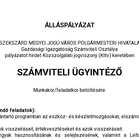
ÁLLÁSPÁLYÁZAT
SZEKSZÁRD MEGYEI JOGÚ VÁROS POLGÁRMESTERI HIVATAL
Gazdasági Igazgatóság Számviteli Osztálya
pályázatot hirdet Közszolgálati jogviszony (Kttv.) keretében
SZÁMVITELI ÜGYINTÉZŐ
Munkakör/feladatkör betöltésére.
ndó feladatok):
ilvántartó programban az eszköz- és készletmozgásokat, elszám
 visszaírásait, értékvesztéseket és azok visszaírásait.
gyak hasznosításának és selejtezésének, valamint a Leltá