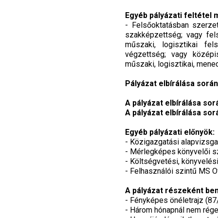
Egyéb pályázati feltétel
- Felsőoktatásban szerzet
szakképzettség; vagy fels
műszaki, logisztikai fe
végzettség; vagy középis
műszaki, logisztikai, men
Pályázat elbírálása során 
A pályázat elbírálása sor
A pályázat elbírálása sor
Egyéb pályázati előnyök:
- Közigazgatási alapvizsg
- Mérlegképes könyvelői s
- Költségvetési, könyvelés
- Felhasználói szintű MS Of
A pályázat részeként be
- Fényképes önéletrajz (87/
- Három hónapnál nem régeb