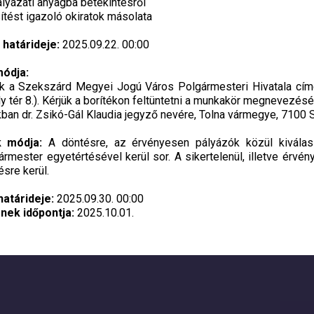
ályázati anyagba betekintésről
tést igazoló okiratok másolata
 határideje:
2025.09.22. 00:00
módja:
nak a Szekszárd Megyei Jogú Város Polgármesteri Hivatala cí
y tér 8.). Kérjük a borítékon feltüntetni a munkakör megnevezésé
ban dr. Zsikó-Gál Klaudia jegyző nevére, Tolna vármegye, 7100 Sz
ak módja:
A döntésre, az érvényesen pályázók közül kivála
ármester egyetértésével kerül sor. A sikertelenül, illetve érvén
sre kerül.
határideje:
2025.09.30. 00:00
nek időpontja:
2025.10.01.