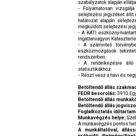
szabályzatok alapján ellátja
- Folyamatosan vizsgálja
selejtezési jegyzéket állí
határozat alapján selejtez
megküldött selejtezési jegy
- A KATI eszköznyilvántart
Ingatlanvagyon Kataszterrel.
- A számviteli törvényb
eszközmozgások tekinteté
rendszerben.
- A rendelkezésre álló 
statisztikákhoz.
- Részt vesz a havi és negy
Betöltendő állás szakma
FEOR besorolás:
3910 Egy
Betöltendő állás munkak
Betöltendő állás jogviszo
Foglalkoztatás időtartam
Munkavégzés helye:
Sze
A munkavégzés pontos helye
A munkáltatóval, álláss
próbaidő; illetmény/fize