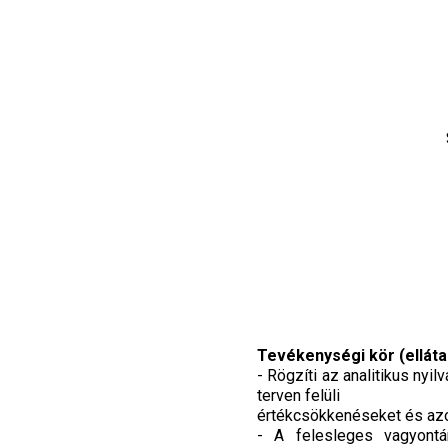
Tevékenységi kör (elláta
- Rögzíti az analitikus ny
terven felüli
értékcsökkenéseket és azok
- A felesleges vagyontár