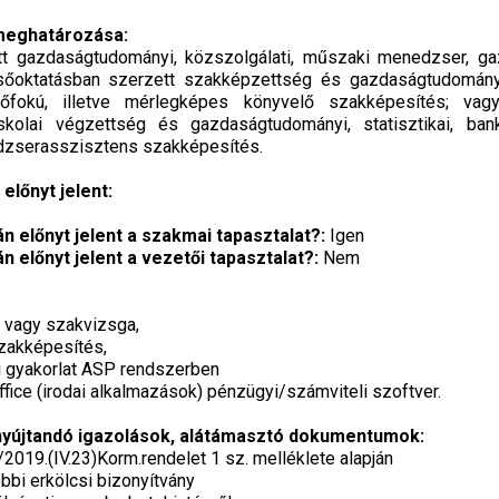
 meghatározása:
t gazdaságtudományi, közszolgálati, műszaki menedzser, gaz
őoktatásban szerzett szakképzettség és gazdaságtudományi, s
lsőfokú, illetve mérlegképes könyvelő szakképesítés; vag
kolai végzettség és gazdaságtudományi, statisztikai, banki 
edzserasszisztens szakképesítés.
előnyt jelent:
án előnyt jelent a szakmai tapasztalat?:
Igen
án előnyt jelent a vezetői tapasztalat?:
Nem
a vagy szakvizsga,
zakképesítés,
i gyakorlat ASP rendszerben
fice (irodai alkalmazások) pénzügyi/számviteli szoftver.
nyújtandó igazolások, alátámasztó dokumentumok:
2019.(IV.23)Korm.rendelet 1 sz. melléklete alapján
bi erkölcsi bizonyítvány