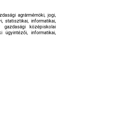
dasági agrármérnöki, jogi,
tatisztikai, informatikai,
y gazdasági középiskolai
ügyintézői, informatikai,