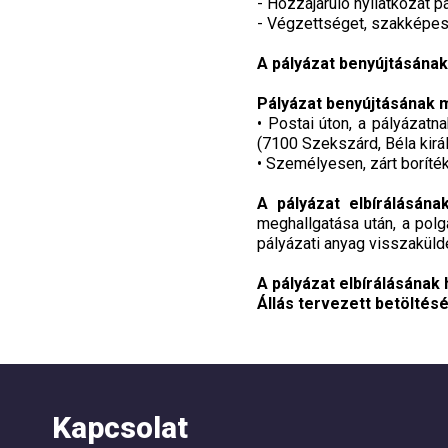
- Hozzájáruló nyilatkozat p
- Végzettséget, szakképesí
A pályázat benyújtásának
Pályázat benyújtásának 
• Postai úton, a pályázat
(7100 Szekszárd, Béla királ
• Személyesen, zárt boríték
A pályázat elbírálásán
meghallgatása után, a polg
pályázati anyag visszaküldé
A pályázat elbírálásának 
Állás tervezett betöltésé
Kapcsolat