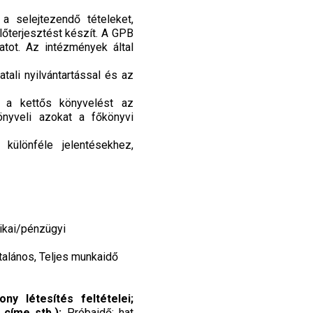
a selejtezendő tételeket,
lőterjesztést készít. A GPB
matot. Az intézmények által
tali nyilvántartással és az
i a kettős könyvelést az
önyveli azokat a főkönyvi
különféle jelentésekhez,
ikai/pénzügyi
ltalános, Teljes munkaidő
ny létesítés feltételei;
p címe stb.):
Próbaidő: hat