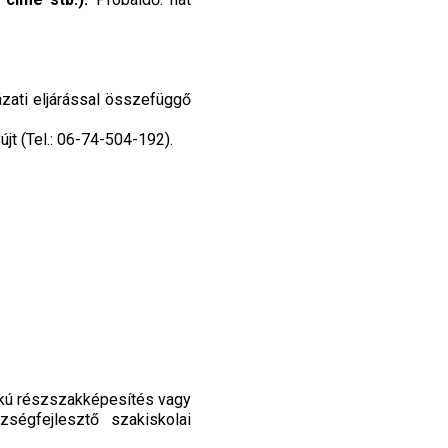
ázati eljárással összefüggő
jt (Tel.: 06-74-504-192).
okú részszakképesítés vagy
ségfejlesztő szakiskolai