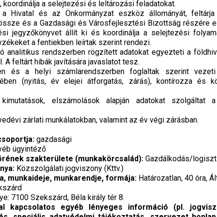
, koordinálja a selejtezési és leltározási feladatokat.
 a Hivatal és az Önkormányzat eszköz állományát, feltárja 
t össze és a Gazdasági és Városfejlesztési Bizottság részére e
ési jegyzőkönyvet állít ki és koordinálja a selejtezési folya
zékeket a fentiekben leírtak szerint rendezi.
ó analitikus rendszerben rögzített adatokat egyezteti a földhiva
 A feltárt hibák javítására javaslatot tesz.
en és a helyi számlarendszerben foglaltak szerint vezet
ben (nyitás, év elejei átforgatás, zárás), kontírozza és k
kimutatások, elszámolások alapján adatokat szolgáltat a 
edévi zárlati munkálatokban, valamint az év végi zárásban.
csoportja:
gazdasági
éb ügyintéző
örének szakterülete (munkakörcsalád):
Gazdálkodás/logiszt
nya:
Közszolgálati jogviszony (Kttv.)
a, munkaideje, munkarendje, formája:
Határozatlan, 40 óra, Á
kszárd
: 7100 Szekszárd, Béla király tér 8.
al kapcsolatos egyéb lényeges információ (pl. jogviszo
tés, speciális adatvédelmi tájékoztatás, szervezet honla