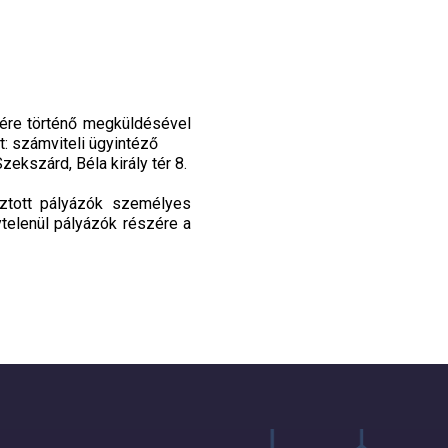
mére történő megküldésével
t: számviteli ügyintéző
ekszárd, Béla király tér 8.
sztott pályázók személyes
ytelenül pályázók részére a