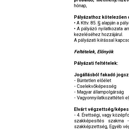
hónap,
Pályázathoz kötelezően 
• A Kttv. 85. § alapján a p
• A pályázó nyilatkozata a
kezeléséhez hozzájárul.
A pályázati kiírással kapcs
Feltételek, Előnyök
Pályázati feltételek:
Jogállásból fakadó jogs
- Büntetlen előélet
- Cselekvőképesség
- Magyar állampolgárság
- Vagyonnyilatkozattételi el
Elvárt végzettség/képes
- 4. Érettségi, vagy közé
szakképesítés szakma - 
szakképzettség, Egyéb vég