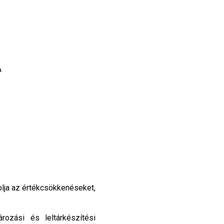
A
olja az értékcsökkenéseket,
rozási és leltárkészítési