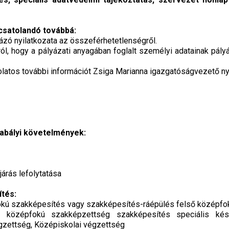
csatolandó továbbá:
ályázó nyilatkozata az összeférhetetlenségről.
rról, hogy a pályázati anyagában foglalt személyi adatainak pály
olatos további információt Zsiga Marianna igazgatóságvezető nyú
zabályi követelmények:
járás lefolytatása
ítés:
pfokú szakképesítés vagy szakképesítés-ráépülés felső középf
középfokú szakképzettség szakképesítés speciális kész
zettség, Középiskolai végzettség