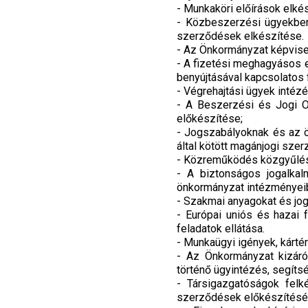
- Munkaköri előírások elkés
- Közbeszerzési ügyekben 
szerződések elkészítése.
- Az Önkormányzat képvisel
- A fizetési meghagyásos el
benyújtásával kapcsolatos f
- Végrehajtási ügyek intézé
- A Beszerzési és Jogi Os
előkészítése;
- Jogszabályoknak és az 
által kötött magánjogi sz
- Közreműködés közgyűlési
- A biztonságos jogalkal
önkormányzat intézményei
- Szakmai anyagokat és jo
- Európai uniós és hazai 
feladatok ellátása.
- Munkaügyi igények, kártér
- Az Önkormányzat kizáró
történő ügyintézés, segítsé
- Társigazgatóságok felk
szerződések előkészítésé