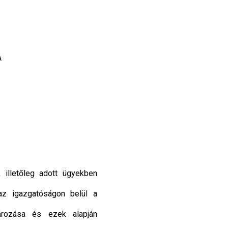
A
 illetőleg adott ügyekben
az igazgatóságon belül a
tározása és ezek alapján