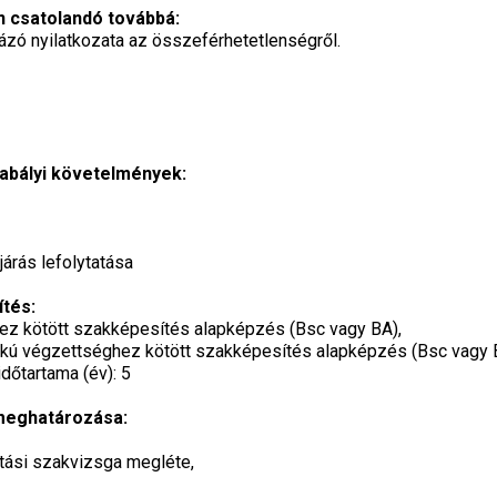
n csatolandó továbbá:
ályázó nyilatkozata az összeférhetetlenségről.
zabályi követelmények:
járás lefolytatása
ítés:
hez kötött szakképesítés alapképzés (Bsc vagy BA),
kú végzettséghez kötött szakképesítés alapképzés (Bsc vagy 
időtartama (év): 5
 meghatározása:
tási szakvizsga megléte,