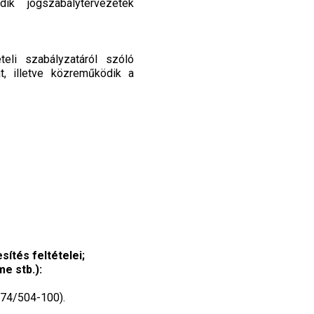
dik jogszabálytervezetek
eli szabályzatáról szóló
át, illetve közreműködik a
sítés feltételei;
e stb.):
.:74/504-100).