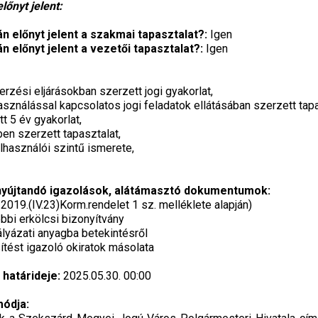
lőnyt jelent:
án előnyt jelent a szakmai tapasztalat?:
Igen
n előnyt jelent a vezetői tapasztalat?:
Igen
rzési eljárásokban szerzett jogi gyakorlat,
használással kapcsolatos jogi feladatok ellátásában szerzett tapa
t 5 év gyakorlat,
en szerzett tapasztalat,
lhasználói szintű ismerete,
nyújtandó igazolások, alátámasztó dokumentumok:
2019.(IV.23)Korm.rendelet 1 sz. melléklete alapján)
bi erkölcsi bizonyítvány
ályázati anyagba betekintésről
tést igazoló okiratok másolata
 határideje:
2025.05.30. 00:00
módja: