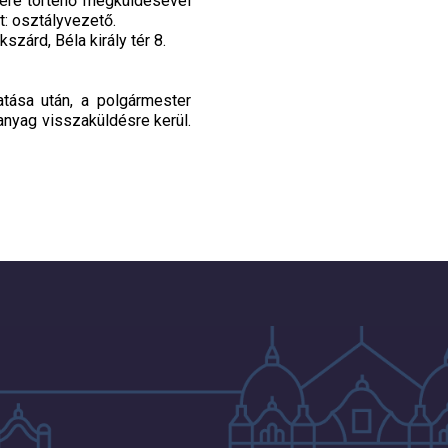
mére történő megküldésével
t: osztályvezető.
zárd, Béla király tér 8.
tása után, a polgármester
 anyag visszaküldésre kerül.