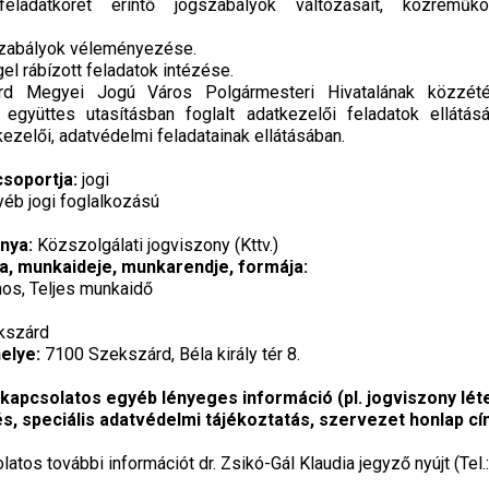
ladatkörét érintő jogszabályok változásait, közreműkö
szabályok véleményezése.
ggel rábízott feladatok intézése.
rd Megyei Jogú Város Polgármesteri Hivatalának közzétét
együttes utasításban foglalt adatkezelői feladatok ellátás
ezelői, adatvédelmi feladatainak ellátásában.
csoportja:
jogi
éb jogi foglalkozású
onya:
Közszolgálati jogviszony (Kttv.)
a, munkaideje, munkarendje, formája:
ános, Teljes munkaidő
kszárd
elye:
7100 Szekszárd, Béla király tér 8.
 kapcsolatos egyéb lényeges információ (pl. jogviszony léte
és, speciális adatvédelmi tájékoztatás, szervezet honlap cím
olatos további információt dr. Zsikó-Gál Klaudia jegyző nyújt (Tel