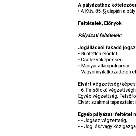
A pályázathoz kötelezőe
• A Kttv. 85. § alapján a p
Feltételek, Előnyök
Pályázati feltételek:
Jogállásból fakadó jogs
- Büntetlen előélet
- Cselekvőképesség
- Magyar állampolgárság
- Vagyonnyilatkozattételi el
Elvárt végzettség/képes
- 6. Felsőfokú végzettség
Egyéb végzettség, Felsőfo
Elvárt szakmai tapasztalat 
Egyéb pályázati feltétel
- - Jogász végzettség,
- - Jogi és/vagy közigazga