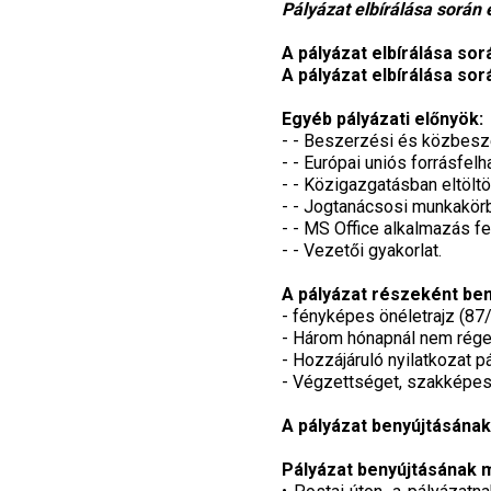
Pályázat elbírálása során e
A pályázat elbírálása sor
A pályázat elbírálása sorá
Egyéb pályázati előnyök:
- - Beszerzési és közbesze
- - Európai uniós forrásfel
- - Közigazgatásban eltöltöt
- - Jogtanácsosi munkakörb
- - MS Office alkalmazás fe
- - Vezetői gyakorlat.
A pályázat részeként be
- fényképes önéletrajz (87/
- Három hónapnál nem régeb
- Hozzájáruló nyilatkozat p
- Végzettséget, szakképesí
A pályázat benyújtásának
Pályázat benyújtásának 