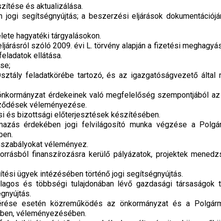
zítése és aktualizálása.
jogi segítségnyújtás; a beszerzési eljárások dokumentációj
ete hagyatéki tárgyalásokon.
járásról szóló 2009. évi L. törvény alapján a fizetési meghagyá
eladatok ellátása.
se;
ztály feladatkörébe tartozó, és az igazgatóságvezető által 
önkormányzat érdekeinek való megfelelőség szempontjából az 
erződések véleményezése.
 és bizottsági előterjesztések készítésében.
mazás érdekében jogi felvilágosító munka végzése a Polgá
ben.
gszabályokat véleményez.
forrásból finanszírozásra kerülő pályázatok, projektek menedz
ítési ügyek intézésében történő jogi segítségnyújtás.
lagos és többségi tulajdonában lévő gazdasági társaságok tá
gnyújtás.
érése esetén közreműködés az önkormányzat és a Polgármes
ben, véleményezésében.