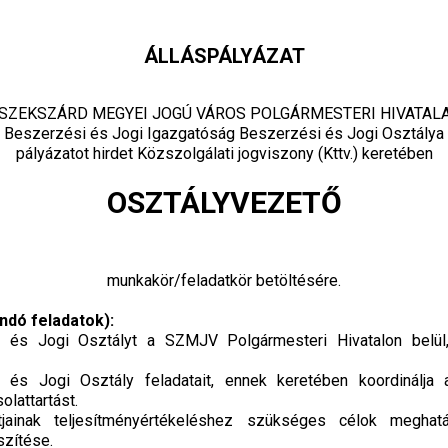
ÁLLÁSPÁLYÁZAT
SZEKSZÁRD MEGYEI JOGÚ VÁROS POLGÁRMESTERI HIVATAL
Beszerzési és Jogi Igazgatóság Beszerzési és Jogi Osztálya
pályázatot hirdet Közszolgálati jogviszony (Kttv.) keretében
OSZTÁLYVEZETŐ
munkakör/feladatkör betöltésére.
ndó feladatok):
 és Jogi Osztályt a SZMJV Polgármesteri Hivatalon belül,
 és Jogi Osztály feladatait, ennek keretében koordinálja 
olattartást.
jainak teljesítményértékeléshez szükséges célok megha
szítése.