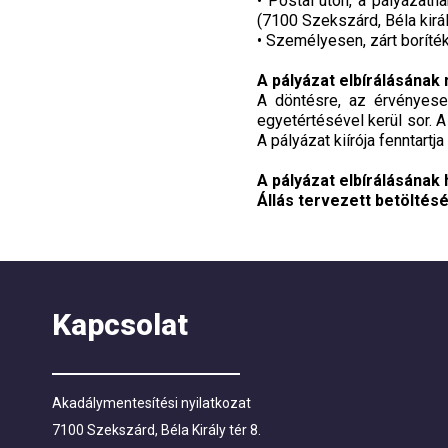
• Postai úton, a pályázat
(7100 Szekszárd, Béla királ
• Személyesen, zárt boríték
A pályázat elbírálásának
A döntésre, az érvényese
egyetértésével kerül sor. A
A pályázat kiírója fenntartj
A pályázat elbírálásának 
Állás tervezett betöltés
Kapcsolat
Akadálymentesítési nyilatkozat
7100 Szekszárd, Béla Király tér 8.