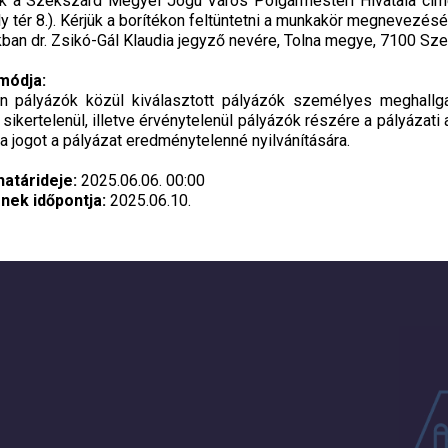
nak a Szekszárd Megyei Jogú Város Polgármesteri Hivatala cí
y tér 8.). Kérjük a borítékon feltüntetni a munkakör megnevezésé
ban dr. Zsikó-Gál Klaudia jegyző nevére, Tolna megye, 7100 Szeks
 módja:
n pályázók közül kiválasztott pályázók személyes meghallga
 sikertelenül, illetve érvénytelenül pályázók részére a pályázati
a a jogot a pályázat eredménytelenné nyilvánítására.
határideje:
2025.06.06. 00:00
ének időpontja:
2025.06.10.