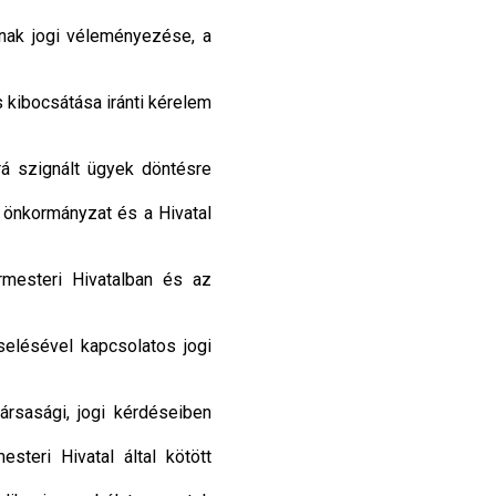
ának jogi véleményezése, a
s kibocsátása iránti kérelem
rá szignált ügyek döntésre
önkormányzat és a Hivatal
rmesteri Hivatalban és az
selésével kapcsolatos jogi
rsasági, jogi kérdéseiben
teri Hivatal által kötött