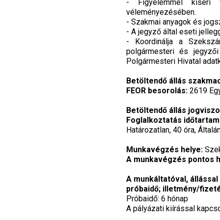
- Figyelemmel kíséri fe
véleményezésében.
- Szakmai anyagok és jog
- A jegyző által eseti jelle
- Koordinálja a Szekszá
polgármesteri és jegyzői 
Polgármesteri Hivatal adatk
Betöltendő állás szakma
FEOR besorolás:
2619 Egy
Betöltendő állás jogvisz
Foglalkoztatás időtartam
Határozatlan, 40 óra, Által
Munkavégzés helye:
Sze
A munkavégzés pontos h
A munkáltatóval, állással
próbaidő; illetmény/fizet
Próbaidő: 6 hónap
A pályázati kiírással kapcs