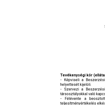
Tevékenységi kör (elláta
- Képviseli a Beszerzési
helyettesét kijelöli.
- Szervezi a Beszerzési
társosztályokkal való kapcs
- Félévente a beosztott
teljesítményértékelés elké