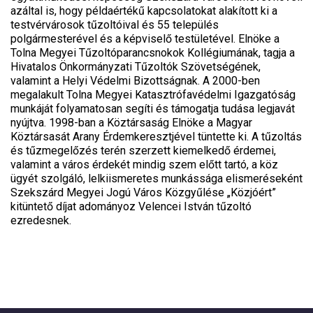
azáltal is, hogy példaértékű kapcsolatokat alakított ki a
testvérvárosok tűzoltóival és 55 település
polgármesterével és a képviselő testületével. Elnöke a
Tolna Megyei Tűzoltóparancsnokok Kollégiumának, tagja a
Hivatalos Önkormányzati Tűzoltók Szövetségének,
valamint a Helyi Védelmi Bizottságnak. A 2000-ben
megalakult Tolna Megyei Katasztrófavédelmi Igazgatóság
munkáját folyamatosan segíti és támogatja tudása legjavát
nyújtva. 1998-ban a Köztársaság Elnöke a Magyar
Köztársasát Arany Érdemkeresztjével tüntette ki. A tűzoltás
és tűzmegelőzés terén szerzett kiemelkedő érdemei,
valamint a város érdekét mindig szem előtt tartó, a köz
ügyét szolgáló, lelkiismeretes munkássága elismeréseként
Szekszárd Megyei Jogú Város Közgyűlése „Közjóért”
kitüntető díjat adományoz Velencei István tűzoltó
ezredesnek.