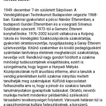
1949. december 7-én született Sárpilisen. A
Vendéglátóipari Technikumot Budapesten végezte 1968-
ban. Szakmai gyakorlatot a pécsi Nándor Étteremben, a
budapesti Gundel Étteremben és a visegrádi Silvanus
Szállóban szerzett. 1973-tól a Gemenc Étterem
konyhafőnöke. 1976-2002 között váltakozva a Kolping
Iskola és Vendéglátó Szakközépiskola szakoktatója,
gyakorlati oktatásvezetője, nyugdíjazásáig a Garay Étterem
üzletvezetője. Kitűnő szakember és kiváló pedagógusként
számtalan tanítványa életének meghatározó szakoktatója,
nevelője volt. Rendkívül nagy gondot fordított a szakma
minőségi tudásszintjének elsajátítására, ezért is
szorgalmazta, hogy legyen a Hunyadi Mátyás
Középiskolának nyílt árusítású étterme, ahol a tanulók a
vendég jelenlétében kellő szakmai irányítás mellett
tanulhatják meg szakmájukat. Külföldi kapcsolatait
felhasználta arra is, hogy a pincér és szakács tanulók
tanulmányutakon gyarapítsák tudásukat. Oktatói, nevelői
munkája mellett mindenkor példaértékű széleskörű
társadalmi tevékenységet folytatott. Városunk határain túl is
a gasztronómiai kultúra fejlesztésének, a korszerű,