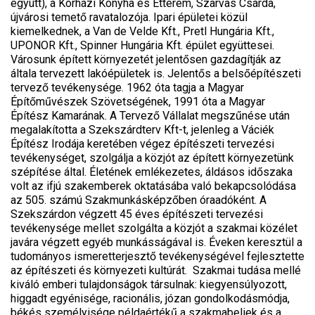
együtt), a Kórházi Konyha és Étterem, Szarvas Csárda,
újvárosi temető ravatalozója. Ipari épületei közül
kiemelkednek, a Van de Velde Kft., Pretl Hungária Kft.,
UPONOR Kft., Spinner Hungária Kft. épület együttesei.
Városunk épített környezetét jelentősen gazdagítják az
általa tervezett lakóépületek is. Jelentős a belsőépítészeti
tervező tevékenysége. 1962 óta tagja a Magyar
Építőművészek Szövetségének, 1991 óta a Magyar
Építész Kamarának. A Tervező Vállalat megszűnése után
megalakította a Szekszárdterv Kft-t, jelenleg a Váciék
Építész Irodája keretében végez építészeti tervezési
tevékenységet, szolgálja a közjót az épített környezetünk
szépítése által. Életének emlékezetes, áldásos időszaka
volt az ifjú szakemberek oktatásába való bekapcsolódása
az 505. számú Szakmunkásképzőben óraadóként. A
Szekszárdon végzett 45 éves építészeti tervezési
tevékenysége mellet szolgálta a közjót a szakmai közélet
javára végzett egyéb munkásságával is. Éveken keresztül a
tudományos ismeretterjesztő tevékenységével fejlesztette
az építészeti és környezeti kultúrát. Szakmai tudása mellé
kiváló emberi tulajdonságok társulnak: kiegyensúlyozott,
higgadt egyénisége, racionális, józan gondolkodásmódja,
békés személyisége példaértékű a szakmabeliek és a