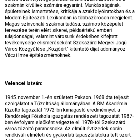
szakmán kívüliek számára egyaránt. Munkásságának,
épületeinek ismertetése, kritikája a szakfolyóiratokban és a
Modern Építészeti Lexikonban is többszörösen megjelent.
Magas színvonalú szakmai tudása, számos középület
tervezése terén elért sikerei, példaértékű emberi
tulajdonságai, valamint városunk érdekében kifejtett
tevékenysége elismeréseként Szekszárd Megyei Jogú
Város Közgyűlése „Közjóért” kitüntető díjat adományoz
Váczi Imre építészmérnöknek.
Velencei István:
1945. november 1.-én született Pakson. 1968 óta teljesít
szolgálatot a Tűzoltóság állományában. A BM Akadémia
tűzoltó tagozatát 1972-bn kimagasló eredménnyel, a
Rendőrségi Főiskola igazgatás rendészeti tagozatát 1987-
ben évfolyam elsőként végezte el. 1978-tól Szekszárd
város tűzoltó parancsnoka. Az elmúlt évtizedek során
rendkívüli elméleti és gyakorlati tapasztalatokra tett szert.