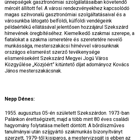
ünnepségek gasztronómiai szolgálatásaiban követendő
mércét állított fel. A városi rendezvényekhez kapcsolódó
magas színvonalú gasztronómiai szolgáltatásaival és a
városunkba látogató belföldi, külföldi vendégeink
példaértékű ellátásával jelentősen hozzájárul Szekszárd
hírnevének öregbítéséhez. Kiemelkedő szakmai szerepe, a
fiatalokat a szakma ismeretére és szeretetére nevelő
munkássága, mesterszakácsi hírnévvel városunknak
országos elismerést szerző tevékenysége
elismeréseként Szekszárd Megyei Jogú Város
Közgyűlése „Közjóért” kitüntető díjat adományoz Kovács
János mesterszakácsnak.
Nepp Dénes:
1955. augusztus 05-én született Szekszárdon. 1973-ban
Palánkon érettségizett, majd a több mint 80 éves családi
hagyomány folytatása mellett döntött. A bőrdíszműves
tanulmányai után szíjgyártó szakmunkás bizonyítványt
szerzett, 1979-től kisiparos, a mestervizsgát is ebben az