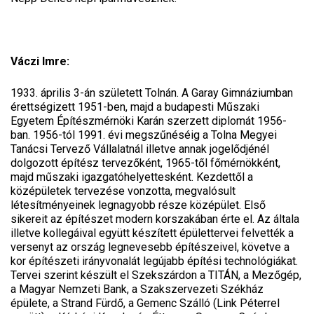
Váczi Imre:
1933. április 3-án született Tolnán. A Garay Gimnáziumban
érettségizett 1951-ben, majd a budapesti Műszaki
Egyetem Építészmérnöki Karán szerzett diplomát 1956-
ban. 1956-tól 1991. évi megszűnéséig a Tolna Megyei
Tanácsi Tervező Vállalatnál illetve annak jogelődjénél
dolgozott építész tervezőként, 1965-től főmérnökként,
majd műszaki igazgatóhelyettesként. Kezdettől a
középületek tervezése vonzotta, megvalósult
létesítményeinek legnagyobb része középület. Első
sikereit az építészet modern korszakában érte el. Az általa
illetve kollegáival együtt készített épülettervei felvették a
versenyt az ország legnevesebb építészeivel, követve a
kor építészeti irányvonalát legújabb építési technológiákat.
Tervei szerint készült el Szekszárdon a TITÁN, a Mezőgép,
a Magyar Nemzeti Bank, a Szakszervezeti Székház
épülete, a Strand Fürdő, a Gemenc Szálló (Link Péterrel