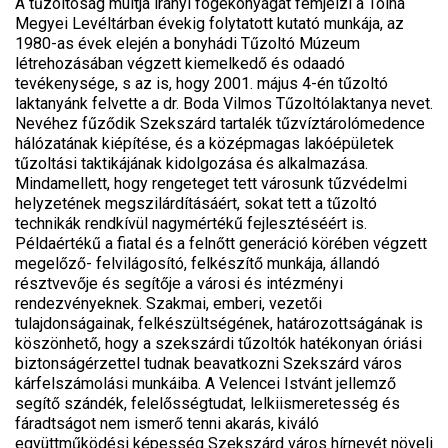
A tűzoltóság múltja irányi fogékonyágát fémjelzi a Tolna
Megyei Levéltárban évekig folytatott kutató munkája, az
1980-as évek elején a bonyhádi Tűzoltó Múzeum
létrehozásában végzett kiemelkedő és odaadó
tevékenysége, s az is, hogy 2001. május 4-én tűzoltó
laktanyánk felvette a dr. Boda Vilmos Tűzoltólaktanya nevet.
Nevéhez fűződik Szekszárd tartalék tűzvíztárolómedence
hálózatának kiépítése, és a középmagas lakóépületek
tűzoltási taktikájának kidolgozása és alkalmazása.
Mindamellett, hogy rengeteget tett városunk tűzvédelmi
helyzetének megszilárdításáért, sokat tett a tűzoltó
technikák rendkívül nagymértékű fejlesztéséért is.
Példaértékű a fiatal és a felnőtt generáció körében végzett
megelőző- felvilágosító, felkészítő munkája, állandó
résztvevője és segítője a városi és intézményi
rendezvényeknek. Szakmai, emberi, vezetői
tulajdonságainak, felkészültségének, határozottságának is
köszönhető, hogy a szekszárdi tűzoltók hatékonyan óriási
biztonságérzettel tudnak beavatkozni Szekszárd város
kárfelszámolási munkáiba. A Velencei Istvánt jellemző
segítő szándék, felelősségtudat, lelkiismeretesség és
fáradtságot nem ismerő tenni akarás, kiváló
együttműködési képesség Szekszárd város hírnevét növeli