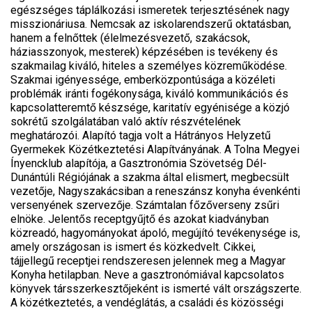
egészséges táplálkozási ismeretek terjesztésének nagy
misszionáriusa. Nemcsak az iskolarendszerű oktatásban,
hanem a felnőttek (élelmezésvezető, szakácsok,
háziasszonyok, mesterek) képzésében is tevékeny és
szakmailag kiváló, hiteles a személyes közreműködése.
Szakmai igényessége, emberközpontúsága a közéleti
problémák iránti fogékonysága, kiváló kommunikációs és
kapcsolatteremtő készsége, karitatív egyénisége a közjó
sokrétű szolgálatában való aktív részvételének
meghatározói. Alapító tagja volt a Hátrányos Helyzetű
Gyermekek Közétkeztetési Alapítványának. A Tolna Megyei
Ínyencklub alapítója, a Gasztronómia Szövetség Dél-
Dunántúli Régiójának a szakma által elismert, megbecsült
vezetője, Nagyszakácsiban a reneszánsz konyha évenkénti
versenyének szervezője. Számtalan főzőverseny zsűri
elnöke. Jelentős receptgyűjtő és azokat kiadványban
közreadó, hagyományokat ápoló, megújító tevékenysége is,
amely országosan is ismert és közkedvelt. Cikkei,
tájjellegű receptjei rendszeresen jelennek meg a Magyar
Konyha hetilapban. Neve a gasztronómiával kapcsolatos
könyvek társszerkesztőjeként is ismerté vált országszerte.
A közétkeztetés, a vendéglátás, a családi és közösségi