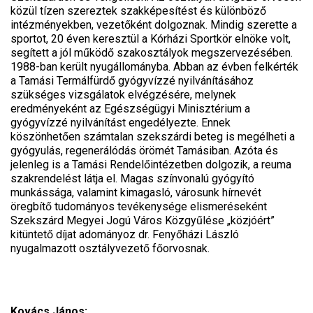
közül tízen szereztek szakképesítést és különböző
intézményekben, vezetőként dolgoznak. Mindig szerette a
sportot, 20 éven keresztül a Kórházi Sportkör elnöke volt,
segített a jól működő szakosztályok megszervezésében.
1988-ban került nyugállományba. Abban az évben felkérték
a Tamási Termálfürdő gyógyvízzé nyilvánításához
szükséges vizsgálatok elvégzésére, melynek
eredményeként az Egészségügyi Minisztérium a
gyógyvízzé nyilvánítást engedélyezte. Ennek
köszönhetően számtalan szekszárdi beteg is megélheti a
gyógyulás, regenerálódás örömét Tamásiban. Azóta és
jelenleg is a Tamási Rendelőintézetben dolgozik, a reuma
szakrendelést látja el. Magas színvonalú gyógyító
munkássága, valamint kimagasló, városunk hírnevét
öregbítő tudományos tevékenysége elismeréseként
Szekszárd Megyei Jogú Város Közgyűlése „közjóért”
kitüntető díjat adományoz dr. Fenyőházi László
nyugalmazott osztályvezető főorvosnak.
Kovács János: