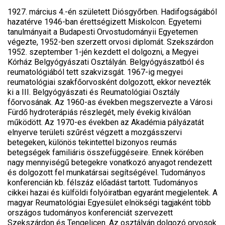
1927. március 4.-én született Diósgyőrben. Hadifogságából
hazatérve 1946-ban érettségizett Miskolcon. Egyetemi
tanulmányait a Budapesti Orvostudományii Egyetemen
végezte, 1952-ben szerzett orvosi diplomát. Szekszárdon
1952. szeptember 1-jén kezdett el dolgozni, a Megyei
Kórház Belgyógyászati Osztályán. Belgyógyászatból és
reumatológiából tett szakvizsgát. 1967-ig megyei
reumatológiai szakfőorvosként dolgozott, ekkor nevezték
ki a III. Belgyógyászati és Reumatológiai Osztály
főorvosának. Az 1960-as években megszervezte a Városi
Fürdő hydroterápiás részlegét, mely évekig kiválóan
működött. Az 1970-es években az Akadémia pályázatát
elnyerve területi szűrést végzett a mozgásszervi
betegeken, különös tekintettel bizonyos reumás
betegségek familiáris összefüggéseire. Ennek körében
nagy mennyiségű betegekre vonatkozó anyagot rendezett
és dolgozott fel munkatársai segítségével. Tudományos
konferencián kb. félszáz előadást tartott. Tudományos
cikkei hazai és külföldi folyóiratban egyaránt megjelentek. A
magyar Reumatológiai Egyesület elnökségi tagjaként több
országos tudományos konferenciát szervezett
Szekszárdon és Tengelicen. Az osztályán dolgozó orvosok