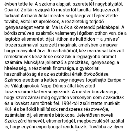
évben tette le. A szakma alapjait, szeretetét nagybátyjától,
Csankó Zoltán szíjgyártó mestertől tanulta. Megszerzett
tudását Ambach Antal mester segítségével fejlesztette
tovább, akitől az aprólékos, a részletekig terjedő
igényességet vette át. Ma is ők a követendő példaképei. A
bőrdíszműves szakmák valamennyi ágában otthon van, de a
legtöbb elismerést, díjat -itthon és külföldön – a „míves”
lószerszámaival szerzett magának, amelyben a magyar
hagyományokat őrzi. A marhabőrből, kézi varrással készült
remekművek készítése okozzák a legnagyobb örömet
számára. Munkájára jellemző a precizitás, igényesség, a
hitelesség, a részletek finomsága, a gyakorlati
használhatóság és az esztétikai érték ötvöződése.
Számos esetben a kettes vagy négyes fogathajtó Európa –
és Világbajnokok Nepp Dénes által készített
lószerszámokkal versenyeznek. A mester büszkesége,
hogy szerszámai még egyetlen versenyen sem szakadtak
és a lovakat sem törték fel. 1984-től zsűriztette munkáit.
Kül- és belföldi kiállítások rendszeres résztvevője,
számtalan díj, elismerés birtokosa. Jelentősen növeli
Szekszárd hírnevét, elismertségét, megbecsülését azáltal
is, hogy egyéni exportjoggal rendelkezik. Továbbá az ilyen