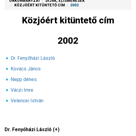
ÖNKORMÁNYZAT
DÍJAK, ELISMERÉSEK
KÖZJÓÉRT KITÜNTETŐ CÍM
2002
Közjóért kitüntető cím
2002
Dr. Fenyőházi László
Kovács János
Nepp dénes
Váczi Imre
Velencei István
Dr. Fenyőházi László (+)