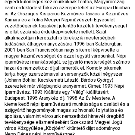
egyedi különleges kézimunkáknak fontos, Magyarország
iránti érdeklődést fokozó szerepe lehet az Európai Unióban
is. Az Országos Kisiparos Kézműves Tanács, a Kézműves
Kamara és a Tolna Megyei Népművészeti Egyesület
vezetőségének tagjaként jelentős közéleti tevékenységet
is ellát szakmája érdekképviselete mellett. Saját
alkalmazottjain keresztül is törekszik mesterségbeli
tudásának áthagyományozására. 1996-ban Salzburgban,
2001-ben San Franciscóban nagy sikerrel képviselte a
magyar kézművességet és ezzel együtt városunkat. Népi
iparművészi munkásságát, szíjgyártő mesterségét számos
hazai és nemzetközi díjjal ismerték el. Komoly sikernek
tartja, hogy szerszámaival a versenyzők közül négyszer
(Johann Böhler, Kecskeméti László, Bárdos György)
szereztek már világbajnoki aranyérmet. Címei: 1993 Népi
Iparművész, 1993 Kiállítás egy "Világ"-kiállításért,
Budapest, 1995 Aranykéz díj, 1998 Az Év Mestere. A
kiemelkedő népi iparművészeti munkássága a családi és a
szíjgyártő hagyományok magas színvonalú folytatása és
ápolása, valamint városunk nemzetközi hírnevét öregbítő
tevékenysége elismeréseként Szekszárd Megyei Jogú
város Közgyűlése „Közjóért” kitüntető díjat adományoz
Nepp Dénes népi iparművésznek.