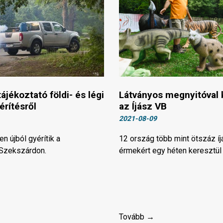
ájékoztató földi- és légi
Látványos megnyitóval 
rítésről
az Íjász VB
2021-08-09
n újból gyérítik a
12 ország több mint ötszáz í
Szekszárdon.
érmekért egy héten keresztül
Tovább →