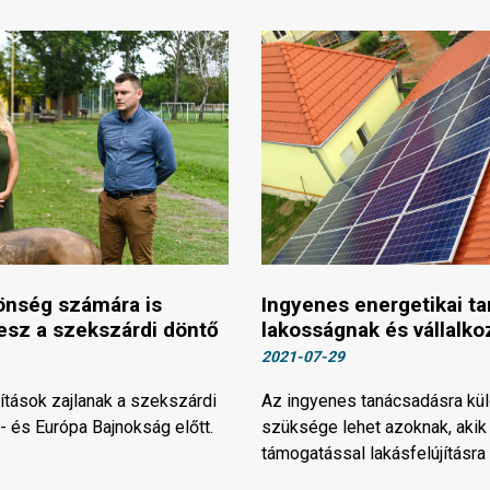
önség számára is
Ingyenes energetikai t
lesz a szekszárdi döntő
lakosságnak és vállalk
2021-07-29
ítások zajlanak a szekszárdi
Az ingyenes tanácsadásra kü
g- és Európa Bajnokság előtt.
szüksége lehet azoknak, akik 
támogatással lakásfelújításra