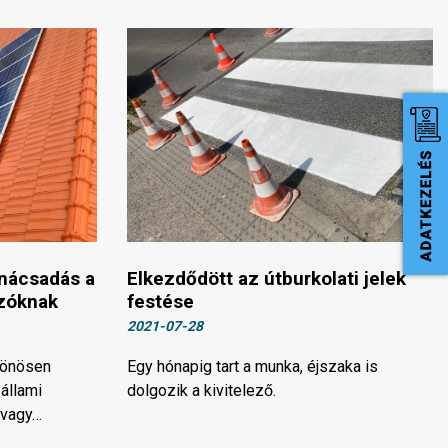
anácsadás a
Elkezdődött az útburkolati jelek
ozóknak
festése
2021-07-28
lönösen
Egy hónapig tart a munka, éjszaka is
állami
dolgozik a kivitelező.
 vagy…