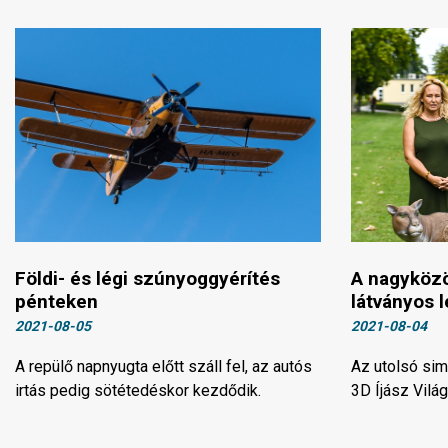
Földi- és légi szúnyoggyérítés
A nagyköz
pénteken
látványos 
2021-08-05
2021-08-04
A repülő napnyugta előtt száll fel, az autós
Az utolsó sim
irtás pedig sötétedéskor kezdődik.
3D Íjász Vilá