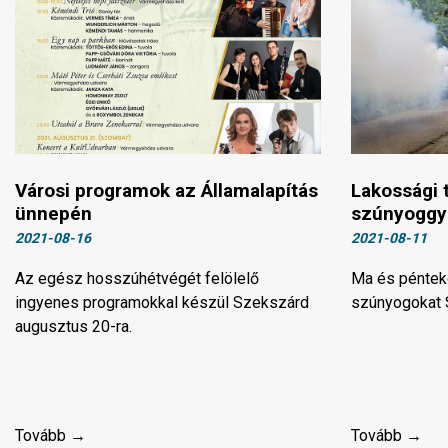
Városi programok az Államalapítás
Lakossági t
ünnepén
szúnyoggyé
2021-08-16
2021-08-11
Az egész hosszúhétvégét felölelő
Ma és pénteke
ingyenes programokkal készül Szekszárd
szúnyogokat 
augusztus 20-ra.
Tovább →
Tovább →