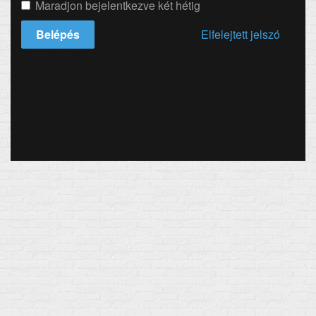
Maradjon bejelentkezve két hétig
Belépés
Elfelejtett jelszó